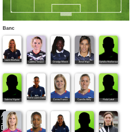
Banc
Laure Boulleau
Laëtitia Tonazzi
Griedge Mbock
Amel Majri
Ophélie Meilleroux
Marie-Laure Delie
Sabrina Viguier
Corine Franco
Camille Abily
Hoda Lattaf