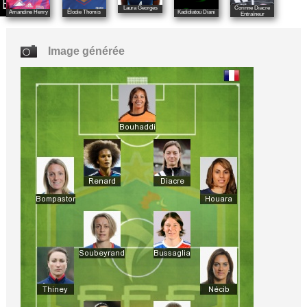
Corinne Diacre
Laura Georges
Amandine Henry
Élodie Thomis
Kadidiatou Diani
Entraîneur
Image générée