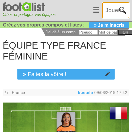
☰
Créez et partagez vos équipes
Créez vos propres compos et listes :
» Je m'inscris
J'ai déjà un compte :
OK
ÉQUIPE TYPE FRANCE
FÉMININE
» Faites la vôtre !
/ /
France
bustelo
09/06/2019 17:42