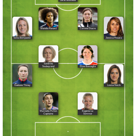
Sarah Bouhaddi
Wendie Renard
Corinne Diacre
Sonia Bompastor
Jessica Houara
Sandrine
Élise Bussaglia
Soubeyrand
Gaëtane Thiney
Louisa Nécib
Marinette Pichon
Eugénie Le
Capitaine
Sommer