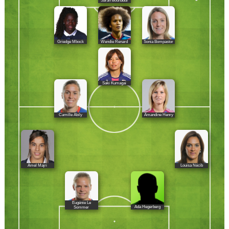
Sarah Bouhaddi
Griedge Mbock
Wendie Renard
Sonia Bompastor
Saki Kumagai
Camille Abily
Amandine Henry
Amel Majri
Louisa Nécib
Eugénie Le
Ada Hegerberg
Sommer