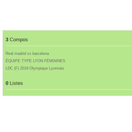
3
Compos
Real madrid vs barcelona
ÉQUIPE TYPE LYON FÉMININES
LDC (F) 2019 Olympique Lyonnais
0
Listes