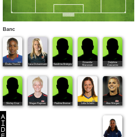
Banc
Dzsenifer
Delphine
Élodie Thomis
Lara Dickenmann
Sandrine Brétigny
Marozsán
Cascarino
Shirley Cruz
Megan Rapinoe
Pauline Bremer
Alex Morgan
Lotta Schelin