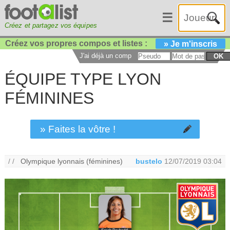
☰
Créez et partagez vos équipes
Créez vos propres compos et listes :
» Je m'inscris
J'ai déjà un compte :
OK
ÉQUIPE TYPE LYON
FÉMININES
» Faites la vôtre !
/ /
Olympique lyonnais (féminines)
bustelo
12/07/2019 03:04