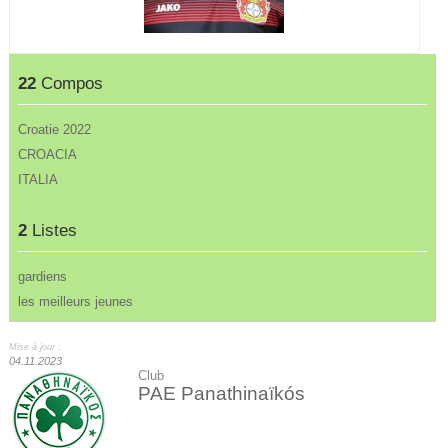
22
Compos
Croatie 2022
CROACIA
ITALIA
2
Listes
gardiens
les meilleurs jeunes
Mise à jour :
04.11.2023
Club
PAE Panathinaïkós