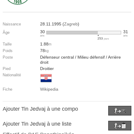
28.11.1995 (
Zagreb
)
Naissance
30
31
Âge
ans
ans
253
jours
1.88
Taille
m
78
Poids
kg
Défenseur central / Milieu défensif / Arrière
Poste
droit
Droitier
Pied
Nationalité
Wikipedia
Fiche
Ajouter Tin Jedvaj à une compo
Ajouter Tin Jedvaj à une liste