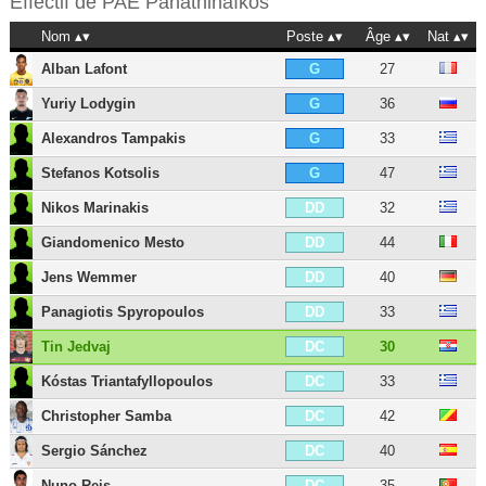
Effectif de
PAE Panathinaïkós
Nom
Poste
Âge
Nat
Alban Lafont
27
G
Yuriy Lodygin
36
G
Alexandros Tampakis
33
G
Stefanos Kotsolis
47
G
Nikos Marinakis
32
DD
Giandomenico Mesto
44
DD
Jens Wemmer
40
DD
Panagiotis Spyropoulos
33
DD
Tin Jedvaj
30
DC
Kóstas Triantafyllopoulos
33
DC
Christopher Samba
42
DC
Sergio Sánchez
40
DC
Nuno Reis
35
DC