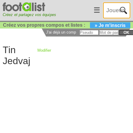
☰
Créez et partagez vos équipes
Créez vos propres compos et listes :
» Je m'inscris
J'ai déjà un compte :
OK
Tin
Modifier
Jedvaj