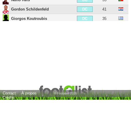
Gordon Schildenfeld
41
DC
Giorgos Koutroubis
35
DC
Stathis Tavlaridis
46
DC
Philipp Max
32
DG
Hördur Magnússon
33
DG
Nano
41
DG
Rubén Pérez
37
MDC
Anastasios Lagos
34
MDC
David Mendes da Silva
44
MDC
Contact
À propos
Renato Sanches
28
MC
© Footalist 2026
Crédits
Lucas Evangelista
31
MC
Tonny Vilhena
31
MC
Zeca
37
MC
Alexandros Mouzakitis
31
MD