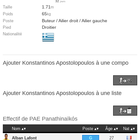
32
jours
1.71
Taille
m
65
Poids
kg
Buteur / Ailier droit / Ailier gauche
Poste
Droitier
Pied
Nationalité
Ajouter Konstantinos Apostolopoulos à une compo
Ajouter Konstantinos Apostolopoulos à une liste
Effectif de
PAE Panathinaïkós
Nom
Poste
Âge
Nat
Alban Lafont
27
G