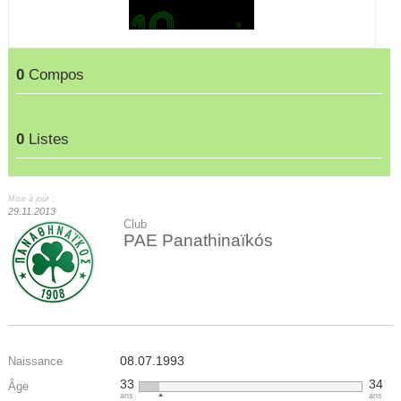
0
Compos
0
Listes
Mise à jour :
29.11.2013
Club
PAE Panathinaïkós
08.07.1993
Naissance
33
34
Âge
ans
ans