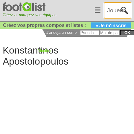
☰
Créez et partagez vos équipes
Créez vos propres compos et listes :
» Je m'inscris
J'ai déjà un compte :
OK
Konstantinos
Modifier
Apostolopoulos