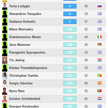
Yuriy Lodygin
36
G
Alexandros Tampakis
33
G
Stefanos Kotsolis
47
G
Nikos Marinakis
32
DD
Giandomenico Mesto
44
DD
Jens Wemmer
40
DD
Panagiotis Spyropoulos
33
DD
Tin Jedvaj
30
DC
Kóstas Triantafyllopoulos
33
DC
Christopher Samba
42
DC
Sergio Sánchez
40
DC
Nuno Reis
35
DC
Gordon Schildenfeld
41
DC
Giorgos Koutroubis
35
DC