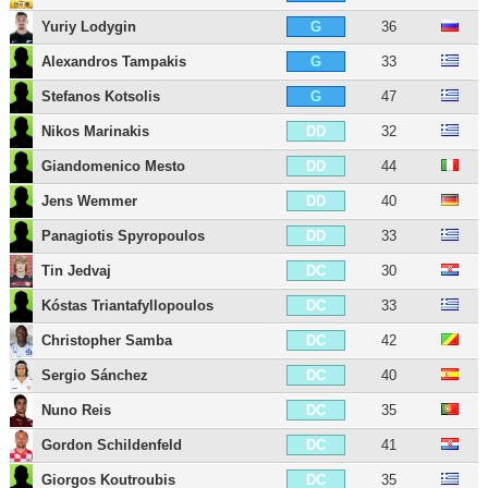
Yuriy Lodygin
36
G
Alexandros Tampakis
33
G
Stefanos Kotsolis
47
G
Nikos Marinakis
32
DD
Giandomenico Mesto
44
DD
Jens Wemmer
40
DD
Panagiotis Spyropoulos
33
DD
Tin Jedvaj
30
DC
Kóstas Triantafyllopoulos
33
DC
Christopher Samba
42
DC
Sergio Sánchez
40
DC
Nuno Reis
35
DC
Gordon Schildenfeld
41
DC
Giorgos Koutroubis
35
DC