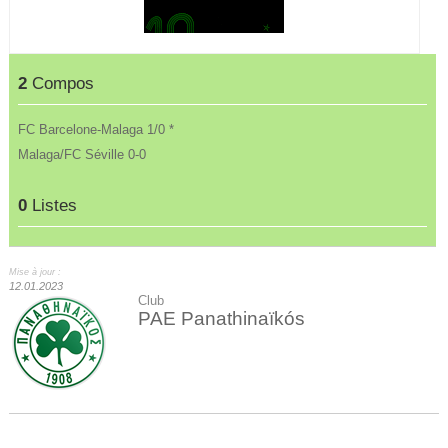
2
Compos
FC Barcelone-Malaga 1/0 *
Malaga/FC Séville 0-0
0
Listes
Mise à jour :
12.01.2023
Club
PAE Panathinaïkós