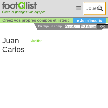
☰
Créez et partagez vos équipes
Créez vos propres compos et listes :
» Je m'inscris
J'ai déjà un compte :
OK
Juan
Modifier
Carlos