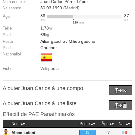
Juan Carlos Pérez López
Nom complet
30.03.1990 (
Madrid
)
Naissance
36
37
Âge
ans
ans
129
jours
1.78
Taille
m
69
Poids
kg
Ailier gauche / Milieu gauche
Poste
Gaucher
Pied
Nationalité
Wikipedia
Fiche
Ajouter Juan Carlos à une compo
Ajouter Juan Carlos à une liste
Effectif de
PAE Panathinaïkós
Nom
Poste
Âge
Nat
Alban Lafont
27
G