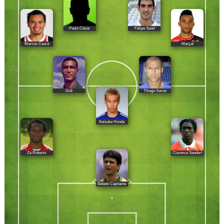
Paulo César
Felipe Saad
Marcos Ceará
Marçal
Didí
Thiago Xavier
Keisuke Honda
Zé Roberto
Clarence Seedorf
Bebeto Capitaine