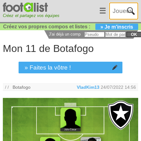
☰
Créez et partagez vos équipes
Créez vos propres compos et listes :
» Je m'inscris
J'ai déjà un compte :
OK
Mon 11 de Botafogo
» Faites la vôtre !
/ /
Botafogo
VladKim13
24/07/2022 14:56
Júlio César