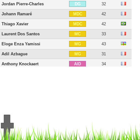
Jordan Pierre-Charles
32
DG
Johann Ramaré
42
MDC
Thiago Xavier
42
MDC
Laurent Dos Santos
33
MC
Eloge Enza Yamissi
43
MG
Adil Azbague
31
MG
Anthony Knockaert
34
AID
Benjamin Moukandjo
37
AID
Floyd Ayité
37
AIG
Sébastien Roudet
45
AIG
Lebo Mothiba
30
ATT
Lamine N'Dao
31
ATT
Metehan Güçlü
27
BU
Steve Ambri
28
BU