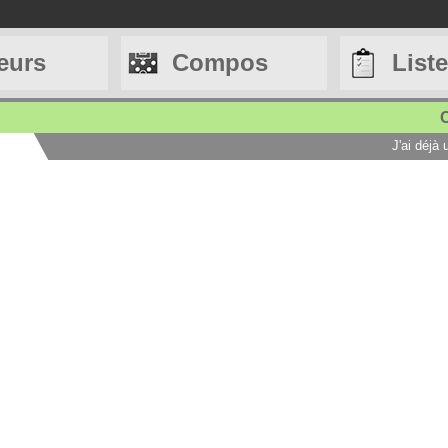
eurs
Compos
List
C
J'ai déjà