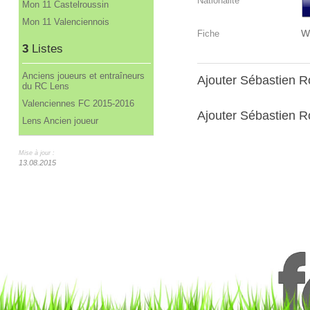
Nationalité
Mon 11 Castelroussin
Mon 11 Valenciennois
W
Fiche
3
Listes
Anciens joueurs et entraîneurs
Ajouter Sébastien 
du RC Lens
Valenciennes FC 2015-2016
Ajouter Sébastien Ro
Lens Ancien joueur
Mise à jour :
13.08.2015