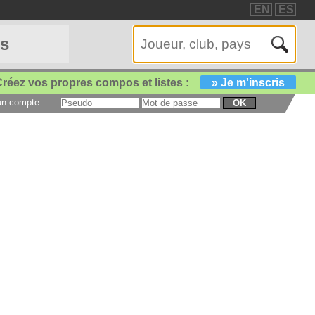
EN
ES
es
réez vos propres compos et listes :
» Je m'inscris
 un compte :
OK