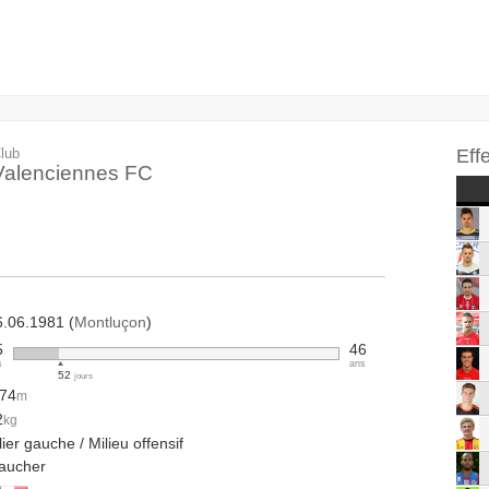
lub
Eff
Valenciennes FC
6.06.1981 (
Montluçon
)
5
46
s
ans
52
jours
.74
m
2
kg
lier gauche / Milieu offensif
aucher