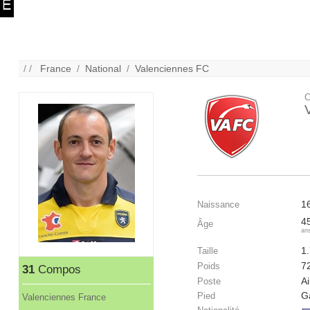
/ /
France
/
National
/
Valenciennes FC
C
1
Naissance
4
Âge
an
1
Taille
7
Poids
31
Compos
Ai
Poste
G
Pied
Valenciennes France