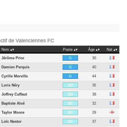
ectif de
Valenciennes FC
Nom
Poste
Âge
Nat
Jérôme Prior
30
G
Damien Perquis
40
G
Cyrille Merville
44
G
Loris Néry
35
DD
Joffrey Cuffaut
38
DD
Baptiste Aloé
32
DC
Taylor Moore
29
DC
Loïc Nestor
37
DC