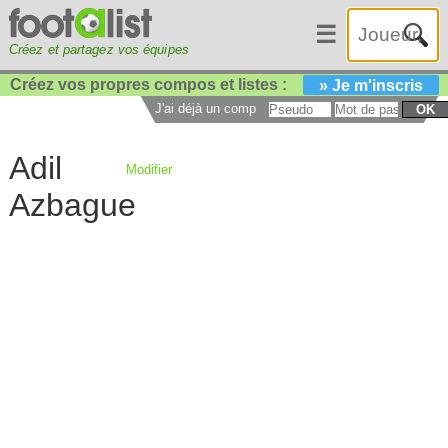
☰
Créez et partagez vos équipes
Créez vos propres compos et listes :
» Je m'inscris
J'ai déjà un compte :
OK
Adil
Modifier
Azbague