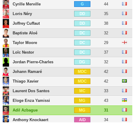
Cyrille Merville
44
G
Loris Néry
35
DD
Joffrey Cuffaut
38
DD
Baptiste Aloé
32
DC
Taylor Moore
29
DC
Loïc Nestor
37
DC
Jordan Pierre-Charles
32
DG
Johann Ramaré
42
MDC
Thiago Xavier
42
MDC
Laurent Dos Santos
33
MC
Eloge Enza Yamissi
43
MG
Adil Azbague
31
MG
Anthony Knockaert
34
AID
Benjamin Moukandjo
37
AID