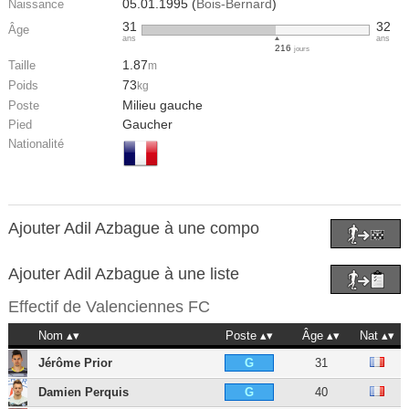
05.01.1995 (
Bois-Bernard
)
Naissance
31
32
Âge
ans
ans
216
jours
1.87
Taille
m
73
Poids
kg
Milieu gauche
Poste
Gaucher
Pied
Nationalité
Ajouter Adil Azbague à une compo
Ajouter Adil Azbague à une liste
Effectif de
Valenciennes FC
Nom
Poste
Âge
Nat
Jérôme Prior
31
G
Damien Perquis
40
G