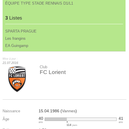
ÉQUIPE TYPE STADE RENNAIS D1/L1
3
Listes
SPARTA PRAGUE
Les frangins
EA Guingamp
Mise à jour :
21.07.2016
Club
FC Lorient
15.04.1986 (
Vannes
)
Naissance
40
41
Âge
ans
ans
114
jours