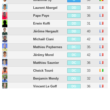
Laurent Abergel
33
DD
Pape Paye
36
DD
Erwin Koffi
31
DD
Jérôme Hergault
40
DD
Michaël Ciani
42
DC
Mathieu Peybernes
35
DC
Jérémy Morel
42
DC
Matthieu Saunier
36
DC
Cheick Touré
33
DC
Benjamin Mendy
32
DG
Vincent Le Goff
36
DG
Quentin Lecoeuche
32
DG
Tiémoué Bakayoko
31
MDC
Fabien Lemoine
39
MDC