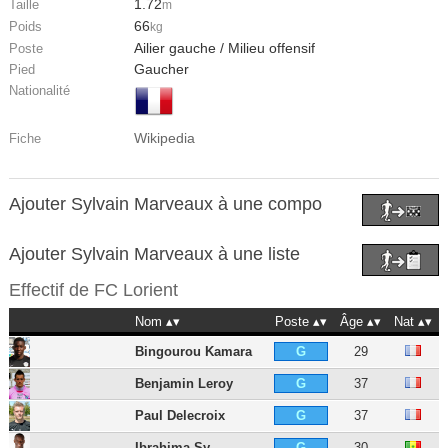
1.72
Taille
m
66
Poids
kg
Ailier gauche / Milieu offensif
Poste
Gaucher
Pied
Nationalité
Wikipedia
Fiche
Ajouter Sylvain Marveaux à une compo
Ajouter Sylvain Marveaux à une liste
Effectif de
FC Lorient
Nom
Poste
Âge
Nat
Bingourou Kamara
29
G
Benjamin Leroy
37
G
Paul Delecroix
37
G
Ibrahima Sy
30
G