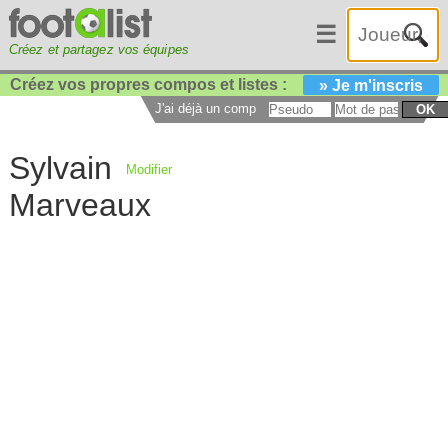
☰
Créez et partagez vos équipes
Créez vos propres compos et listes :
» Je m'inscris
J'ai déjà un compte :
OK
Sylvain
Modifier
Marveaux