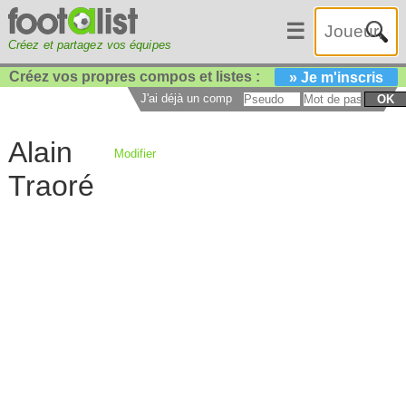
☰
Créez et partagez vos équipes
Créez vos propres compos et listes :
» Je m'inscris
J'ai déjà un compte :
OK
Alain
Modifier
Traoré