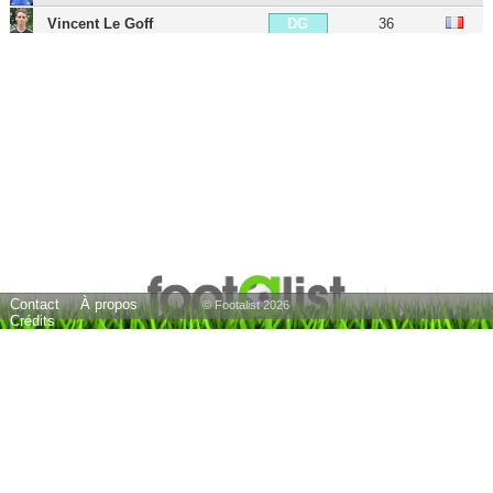
Vincent Le Goff
36
DG
Quentin Lecoeuche
32
DG
Tiémoué Bakayoko
31
MDC
Fabien Lemoine
39
MDC
Ayman Kari
21
MDC
Jean-Victor Makengo
28
MC
Alain Traoré
37
AIG
Sylvain Marveaux
40
AIG
Contact
À propos
Majeed Waris
34
ATT
© Footalist 2026
Crédits
Umut Bozok
29
BU
Mickaël Landreau
47
E
Régis Le Bris
50
E
Christophe Pellissier
60
E
27 joueurs