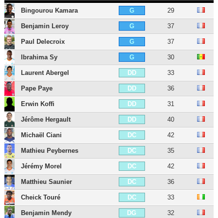
Bingourou Kamara
29
G
Benjamin Leroy
37
G
Paul Delecroix
37
G
Ibrahima Sy
30
G
Laurent Abergel
33
DD
Pape Paye
36
DD
Erwin Koffi
31
DD
Jérôme Hergault
40
DD
Michaël Ciani
42
DC
Mathieu Peybernes
35
DC
Jérémy Morel
42
DC
Matthieu Saunier
36
DC
Cheick Touré
33
DC
Benjamin Mendy
32
DG