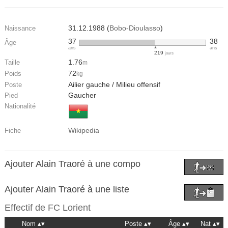
31.12.1988 (
Bobo-Dioulasso
)
Naissance
37
38
Âge
ans
ans
219
jours
1.76
Taille
m
72
Poids
kg
Ailier gauche / Milieu offensif
Poste
Gaucher
Pied
Nationalité
Wikipedia
Fiche
Ajouter Alain Traoré à une compo
Ajouter Alain Traoré à une liste
Effectif de
FC Lorient
Nom
Poste
Âge
Nat