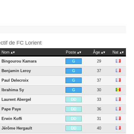
ectif de
FC Lorient
Nom
Poste
Âge
Nat
Bingourou Kamara
29
G
Benjamin Leroy
37
G
Paul Delecroix
37
G
Ibrahima Sy
30
G
Laurent Abergel
33
DD
Pape Paye
36
DD
Erwin Koffi
31
DD
Jérôme Hergault
40
DD