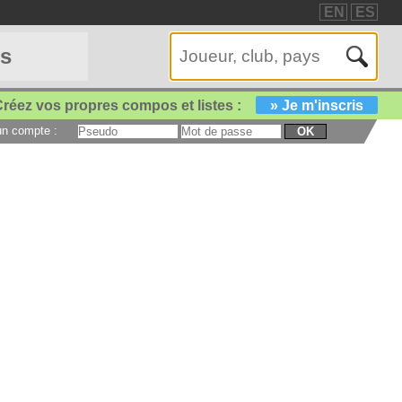
EN
ES
es
réez vos propres compos et listes :
» Je m'inscris
 un compte :
OK