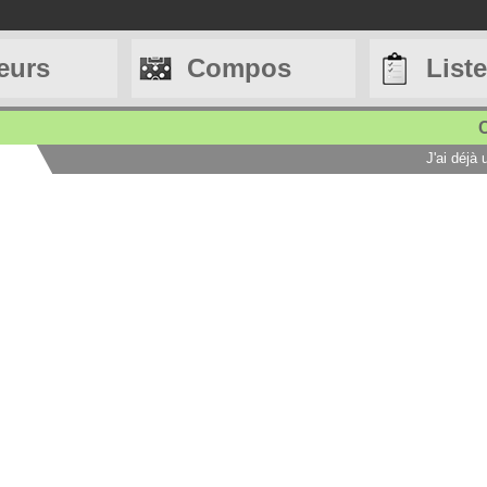
eurs
Compos
List
C
J'ai déjà