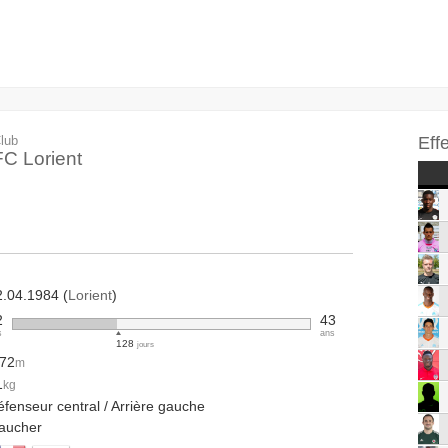
lub
Eff
FC Lorient
2.04.1984 (
Lorient
)
2
43
s
ans
128
jours
.72
m
1
kg
fenseur central / Arrière gauche
aucher