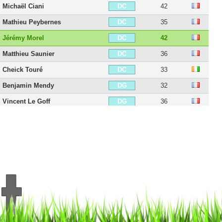
Michaël Ciani
42
DC
Mathieu Peybernes
35
DC
Jérémy Morel
42
DC
Matthieu Saunier
36
DC
Cheick Touré
33
DC
Benjamin Mendy
32
DG
Vincent Le Goff
36
DG
Quentin Lecoeuche
32
DG
Tiémoué Bakayoko
31
MDC
Fabien Lemoine
39
MDC
Ayman Kari
21
MDC
Jean-Victor Makengo
28
MC
Alain Traoré
37
AIG
Sylvain Marveaux
40
AIG