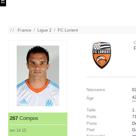
/ /
France
/
Ligue 2
/
FC Lorient
C
0
Naissance
4
Âge
an
1
Taille
7
Poids
267
Compos
Dé
Poste
G
Pied
om 14 15