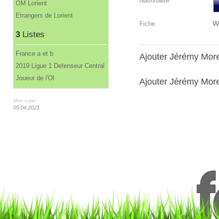
Nationalité
OM Lorient
Etrangers de Lorient
W
Fiche
3
Listes
France a et b
Ajouter Jérémy Mor
2019 Ligue 1 Defenseur Central
Joueur de l'Ol
Ajouter Jérémy Morel
Mise à jour :
05.04.2021