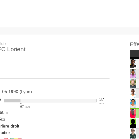
lub
Eff
FC Lorient
1.05.1990 (
Lyon
)
6
37
s
ans
67
jours
.68
m
5
kg
rière droit
oitier