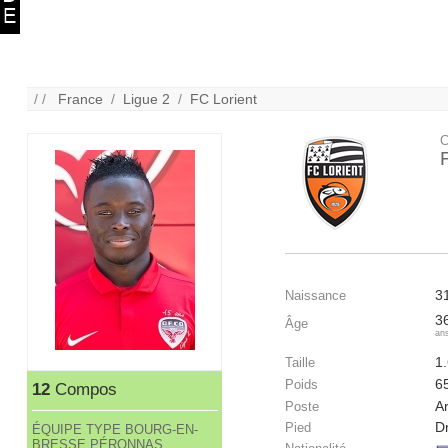
/ /
France
/
Ligue 2
/
FC Lorient
C
3
Naissance
3
Âge
an
1
Taille
6
Poids
12
Compos
Ar
Poste
Dr
Pied
ÉQUIPE TYPE BOURG-EN-
BRESSE PÉRONNAS