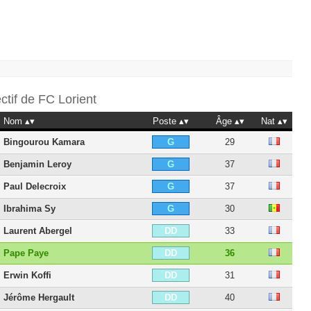
ectif de
FC Lorient
Nom
Poste
Âge
Nat
Bingourou Kamara
29
G
Benjamin Leroy
37
G
Paul Delecroix
37
G
Ibrahima Sy
30
G
Laurent Abergel
33
DD
Pape Paye
36
DD
Erwin Koffi
31
DD
Jérôme Hergault
40
DD