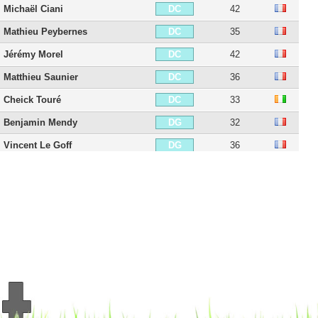
Michaël Ciani
42
DC
Mathieu Peybernes
35
DC
Jérémy Morel
42
DC
Matthieu Saunier
36
DC
Cheick Touré
33
DC
Benjamin Mendy
32
DG
Vincent Le Goff
36
DG
Quentin Lecoeuche
32
DG
Tiémoué Bakayoko
31
MDC
Fabien Lemoine
39
MDC
Ayman Kari
21
MDC
Jean-Victor Makengo
28
MC
Alain Traoré
37
AIG
Sylvain Marveaux
40
AIG