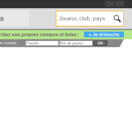
EN
ES
es
réez vos propres compos et listes :
» Je m'inscris
 un compte :
OK