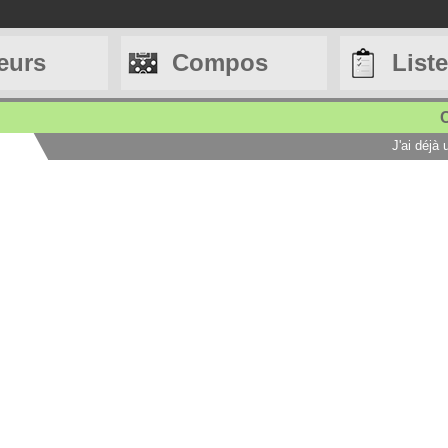
eurs
Compos
List
C
J'ai déjà