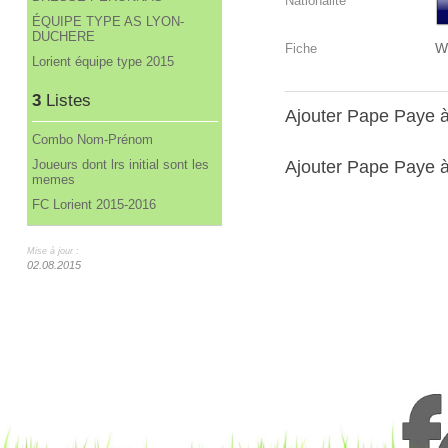
Nationalité
ÉQUIPE TYPE AS LYON-
DUCHERE
W
Fiche
Lorient équipe type 2015
3
Listes
Ajouter Pape Paye 
Combo Nom-Prénom
Ajouter Pape Paye à
Joueurs dont lrs initial sont les
memes
FC Lorient 2015-2016
Mise à jour :
02.08.2015