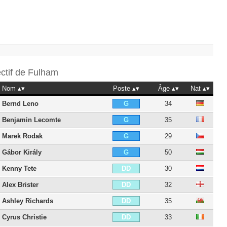
ectif de
Fulham
Nom
Poste
Âge
Nat
Bernd Leno
34
G
Benjamin Lecomte
35
G
Marek Rodak
29
G
Gábor Király
50
G
Kenny Tete
30
DD
Alex Brister
32
DD
Ashley Richards
35
DD
Cyrus Christie
33
DD