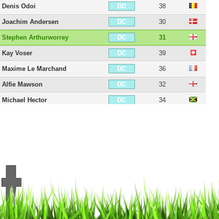
Denis Odoi
38
DD
Joachim Andersen
30
DC
Stephen Arthurworrey
31
DC
Kay Voser
39
DC
Maxime Le Marchand
36
DC
Alfie Mawson
32
DC
Michael Hector
34
DC
Tim Ream
38
DC
Antonee Robinson
28
DG
Joe Bryan
32
DG
Harrison Reed
31
MDC
William Kvist
41
MDC
Ronny Minkwitz
32
MDC
Jamie O'Hara
39
MC