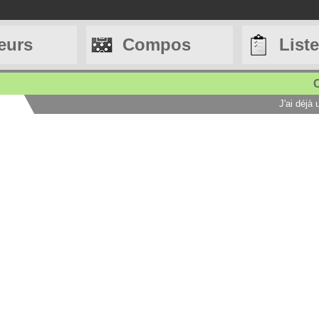
eurs
Compos
List
C
J'ai déjà