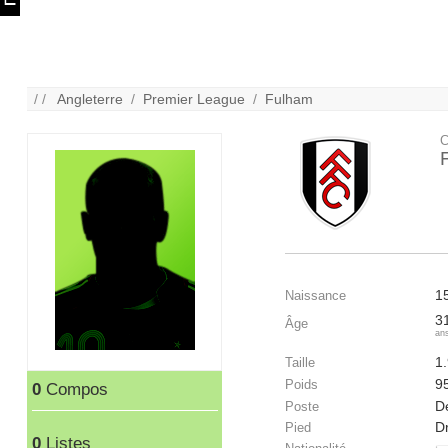
/ /
Angleterre
/
Premier League
/
Fulham
C
1
Naissance
3
Âge
an
1
Taille
9
Poids
0
Compos
D
Poste
Dr
Pied
0
Listes