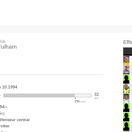
lub
Eff
Fulham
5.10.1994
1
32
s
ans
296
jours
.94
m
5
kg
éfenseur central
oitier