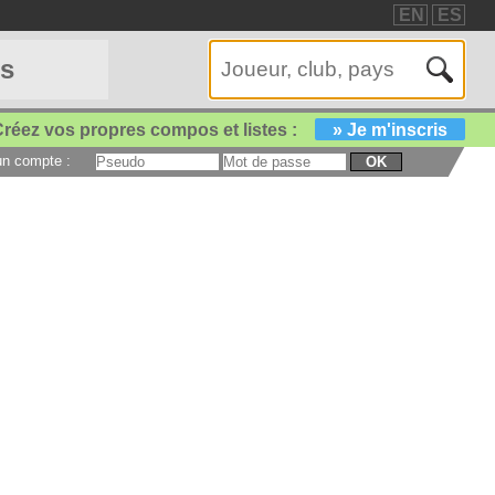
EN
ES
es
réez vos propres compos et listes :
» Je m'inscris
 un compte :
OK