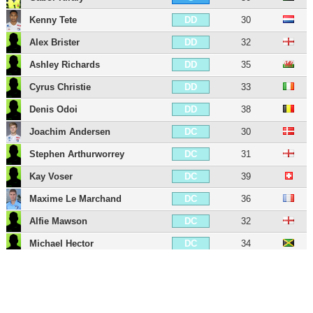
Kenny Tete
30
DD
Alex Brister
32
DD
Ashley Richards
35
DD
Cyrus Christie
33
DD
Denis Odoi
38
DD
Joachim Andersen
30
DC
Stephen Arthurworrey
31
DC
Kay Voser
39
DC
Maxime Le Marchand
36
DC
Alfie Mawson
32
DC
Michael Hector
34
DC
Tim Ream
38
DC
Antonee Robinson
28
DG
Joe Bryan
32
DG