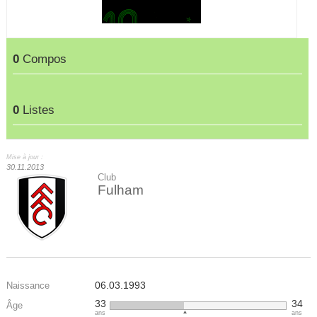
0
Compos
0
Listes
Mise à jour :
30.11.2013
Club
Fulham
06.03.1993
Naissance
33
34
Âge
ans
ans