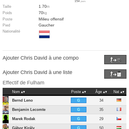
154
jours
1.70
Taille
m
70
Poids
kg
Milieu offensif
Poste
Gaucher
Pied
Nationalité
Ajouter Chris David à une compo
Ajouter Chris David à une liste
Effectif de
Fulham
Nom
Poste
Âge
Nat
Bernd Leno
34
G
Benjamin Lecomte
35
G
Marek Rodak
29
G
Gábor Király
50
G