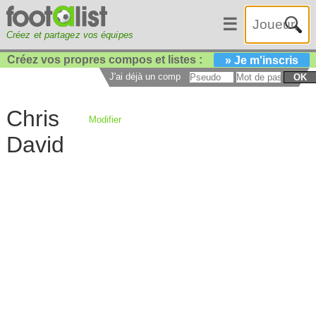
☰
Créez et partagez vos équipes
Créez vos propres compos et listes :
» Je m'inscris
J'ai déjà un compte :
OK
Chris
Modifier
David