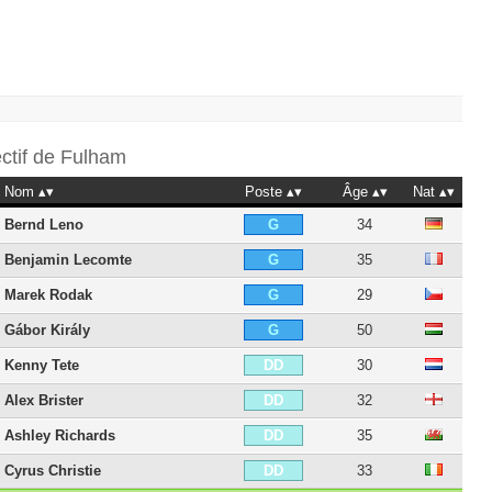
ectif de
Fulham
Nom
Poste
Âge
Nat
Bernd Leno
34
G
Benjamin Lecomte
35
G
Marek Rodak
29
G
Gábor Király
50
G
Kenny Tete
30
DD
Alex Brister
32
DD
Ashley Richards
35
DD
Cyrus Christie
33
DD