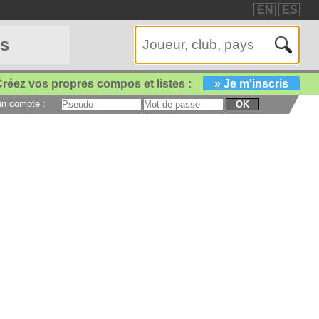
EN
ES
es
réez vos propres compos et listes :
» Je m'inscris
 un compte :
OK