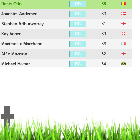
Denis Odoi
38
DD
Joachim Andersen
30
DC
Stephen Arthurworrey
31
DC
Kay Voser
39
DC
Maxime Le Marchand
36
DC
Alfie Mawson
32
DC
Michael Hector
34
DC
Tim Ream
38
DC
Antonee Robinson
29
DG
Joe Bryan
32
DG
Harrison Reed
31
MDC
William Kvist
41
MDC
Ronny Minkwitz
32
MDC
Jamie O'Hara
39
MC