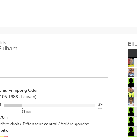
lub
Eff
Fulham
enis Frimpong Odoi
7.05.1988 (
Leuven
)
8
39
s
ans
73
jours
.78
m
rière droit / Défenseur central / Arrière gauche
oitier