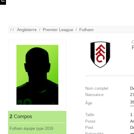
/ /
Angleterre
/
Premier League
/
Fulham
C
D
Nom complet
2
Naissance
3
Âge
an
1
Taille
2
Compos
Ar
Poste
Dr
Pied
Fulham équipe type 2019
Nationalité