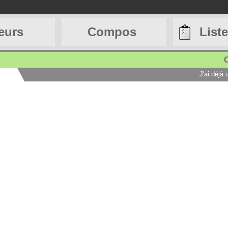
eurs
Compos
List
C
J'ai déjà