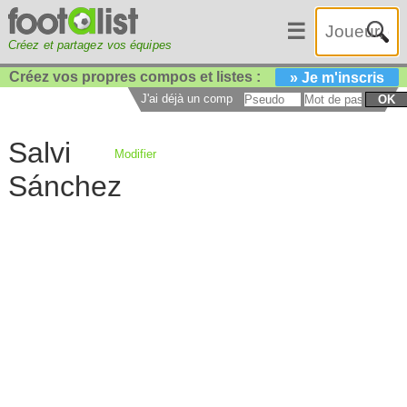
☰
Créez et partagez vos équipes
Créez vos propres compos et listes :
» Je m'inscris
J'ai déjà un compte :
OK
Salvi
Modifier
Sánchez