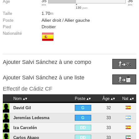
35
36
Âge
ans
ans
130
jours
1.70
Taille
m
Ailier droit / Ailier gauche
Poste
Droitier
Pied
Nationalité
Ajouter Salvi Sánchez à une compo
Ajouter Salvi Sánchez à une liste
Effectif de
Cádiz CF
Nom
Poste
Âge
Nat
David Gil
32
G
Jeremías Ledesma
33
G
Iza Carcelén
33
DD
Carlos Akapo
33
DD