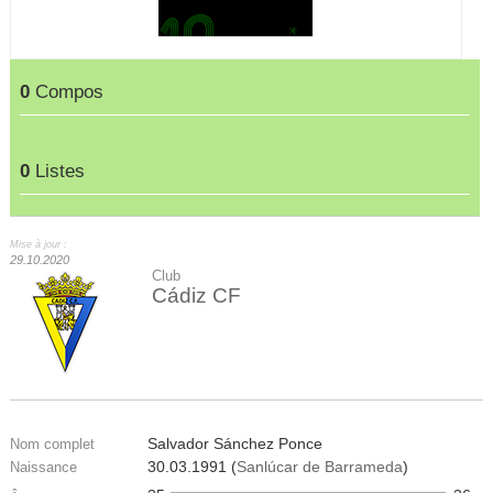
0
Compos
0
Listes
Mise à jour :
29.10.2020
Club
Cádiz CF
Salvador Sánchez Ponce
Nom complet
30.03.1991 (
Sanlúcar de Barrameda
)
Naissance