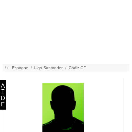
/ /
Espagne
/
Liga Santander
/
Cádiz CF