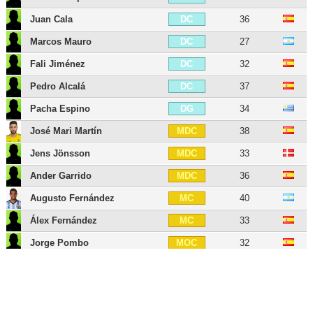
Juan Cala
36
DC
Marcos Mauro
27
DC
Fali Jiménez
32
DC
Pedro Alcalá
37
DC
Pacha Espino
34
DG
José Mari Martín
38
MDC
Jens Jönsson
33
MDC
Ander Garrido
36
MDC
Augusto Fernández
40
MC
Álex Fernández
33
MC
Jorge Pombo
32
MOC
Alberto Perea
35
MG
Bobby Adekanye
27
AID
Iván Alejo
31
AID