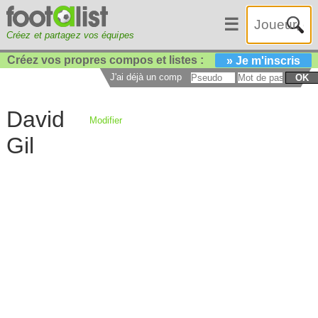
☰
Créez et partagez vos équipes
Créez vos propres compos et listes :
» Je m'inscris
J'ai déjà un compte :
OK
David
Modifier
Gil