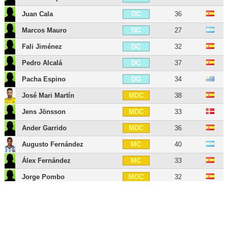
Juan Cala
36
DC
Marcos Mauro
27
DC
Fali Jiménez
32
DC
Pedro Alcalá
37
DC
Pacha Espino
34
DG
José Mari Martín
38
MDC
Jens Jönsson
33
MDC
Ander Garrido
36
MDC
Augusto Fernández
40
MC
Álex Fernández
33
MC
Jorge Pombo
32
MOC
Alberto Perea
35
MG
Bobby Adekanye
27
AID
Iván Alejo
31
AID