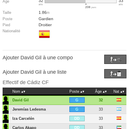
32
33
Âge
ans
ans
208
jours
1.86
Taille
m
Gardien
Poste
Droitier
Pied
Nationalité
Ajouter David Gil à une compo
Ajouter David Gil à une liste
Effectif de
Cádiz CF
Nom
Poste
Âge
Nat
David Gil
32
G
Jeremías Ledesma
33
G
Iza Carcelén
33
DD
Carlos Akapo
33
DD