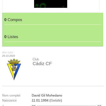
0
Compos
0
Listes
Mise à jour :
29.10.2020
Club
Cádiz CF
David Gil Mohedano
Nom complet
11.01.1994 (
Getafe
)
Naissance