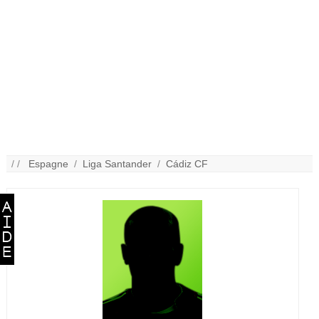
/ /
Espagne
/
Liga Santander
/
Cádiz CF