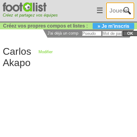
☰
Créez et partagez vos équipes
Créez vos propres compos et listes :
» Je m'inscris
J'ai déjà un compte :
OK
Carlos
Modifier
Akapo