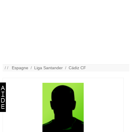
/ /
Espagne
/
Liga Santander
/
Cádiz CF