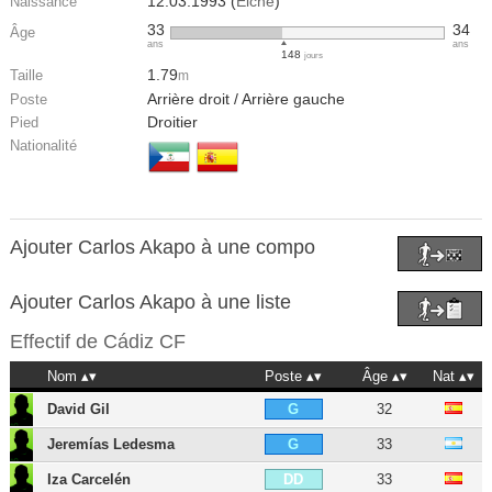
12.03.1993 (
Elche
)
Naissance
33
34
Âge
ans
ans
148
jours
1.79
Taille
m
Arrière droit / Arrière gauche
Poste
Droitier
Pied
Nationalité
Ajouter Carlos Akapo à une compo
Ajouter Carlos Akapo à une liste
Effectif de
Cádiz CF
Nom
Poste
Âge
Nat
David Gil
32
G
Jeremías Ledesma
33
G
Iza Carcelén
33
DD