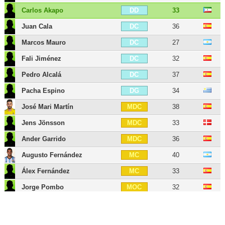
Carlos Akapo
33
DD
Juan Cala
36
DC
Marcos Mauro
27
DC
Fali Jiménez
32
DC
Pedro Alcalá
37
DC
Pacha Espino
34
DG
José Mari Martín
38
MDC
Jens Jönsson
33
MDC
Ander Garrido
36
MDC
Augusto Fernández
40
MC
Álex Fernández
33
MC
Jorge Pombo
32
MOC
Alberto Perea
35
MG
Bobby Adekanye
27
AID