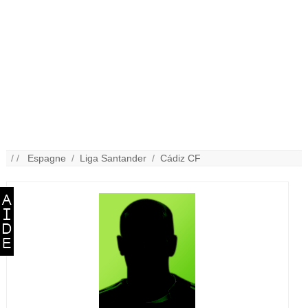
/ /
Espagne
/
Liga Santander
/
Cádiz CF