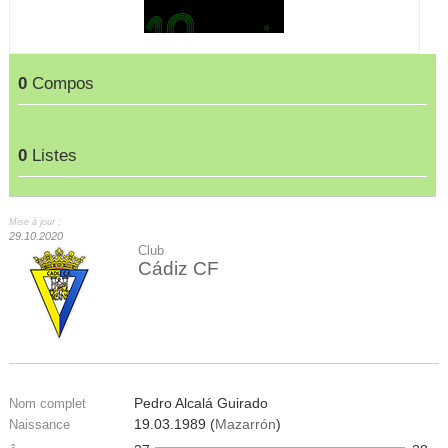
0
Compos
0
Listes
Mise à jour :
29.10.2020
Club
Cádiz CF
Pedro Alcalá Guirado
Nom complet
19.03.1989 (
Mazarrón
)
Naissance