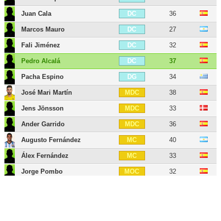
Juan Cala
36
DC
Marcos Mauro
27
DC
Fali Jiménez
32
DC
Pedro Alcalá
37
DC
Pacha Espino
34
DG
José Mari Martín
38
MDC
Jens Jönsson
33
MDC
Ander Garrido
36
MDC
Augusto Fernández
40
MC
Álex Fernández
33
MC
Jorge Pombo
32
MOC
Alberto Perea
35
MG
Bobby Adekanye
27
AID
Iván Alejo
31
AID