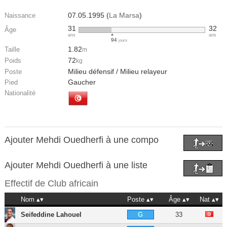
07.05.1995 (
La Marsa
)
Naissance
31
32
Âge
ans
ans
94
jours
1.82
Taille
m
72
Poids
kg
Milieu défensif / Milieu relayeur
Poste
Gaucher
Pied
Nationalité
Ajouter Mehdi Ouedherfi à une compo
Ajouter Mehdi Ouedherfi à une liste
Effectif de
Club africain
Nom
Poste
Âge
Nat
Seifeddine Lahouel
33
G