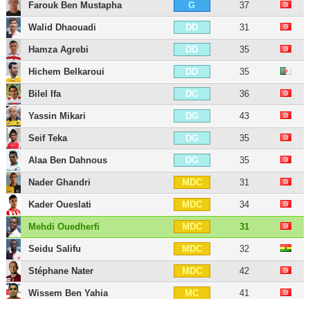
Farouk Ben Mustapha
37
G
Walid Dhaouadi
31
DD
Hamza Agrebi
35
DD
Hichem Belkaroui
35
DD
Bilel Ifa
36
DC
Yassin Mikari
43
DG
Seif Teka
35
DG
Alaa Ben Dahnous
35
DG
Nader Ghandri
31
MDC
Kader Oueslati
34
MDC
Mehdi Ouedherfi
31
MDC
Seidu Salifu
32
MDC
Stéphane Nater
42
MDC
Wissem Ben Yahia
41
MC