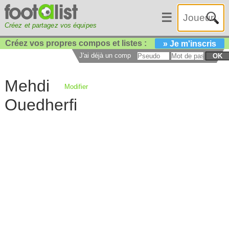
☰
Créez et partagez vos équipes
Créez vos propres compos et listes :
» Je m'inscris
J'ai déjà un compte :
OK
Mehdi
Modifier
Ouedherfi