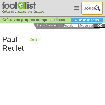
☰
Créez et partagez vos équipes
Créez vos propres compos et listes :
» Je m'inscris
J'ai déjà un compte :
OK
Paul
Modifier
Reulet