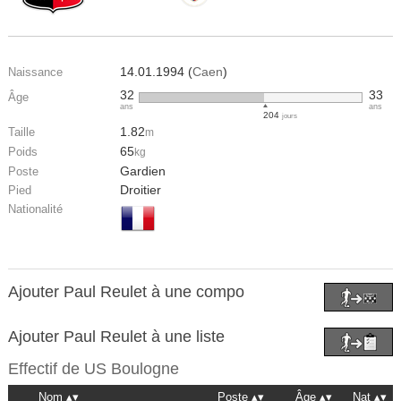
14.01.1994 (
Caen
)
Naissance
32
33
Âge
ans
ans
204
jours
1.82
Taille
m
65
Poids
kg
Gardien
Poste
Droitier
Pied
Nationalité
Ajouter Paul Reulet à une compo
Ajouter Paul Reulet à une liste
Effectif de
US Boulogne
Nom
Poste
Âge
Nat