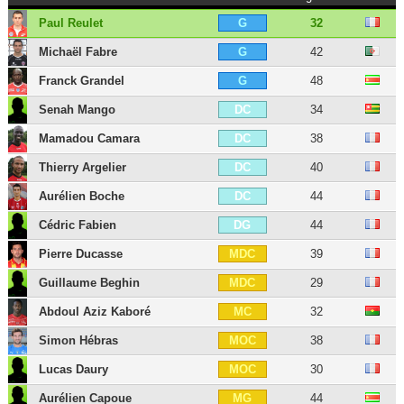
Paul Reulet
32
G
Michaël Fabre
42
G
Franck Grandel
48
G
Senah Mango
34
DC
Mamadou Camara
38
DC
Thierry Argelier
40
DC
Aurélien Boche
44
DC
Cédric Fabien
44
DG
Pierre Ducasse
39
MDC
Guillaume Beghin
29
MDC
Abdoul Aziz Kaboré
32
MC
Simon Hébras
38
MOC
Lucas Daury
30
MOC
Aurélien Capoue
44
MG