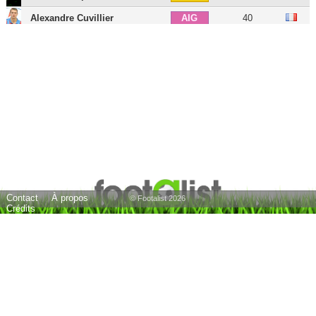
Alexandre Cuvillier
40
AIG
Jonathan Téhoué
42
ATT
Grégory Thil
46
BU
Nicolas Raynier
42
BU
18 joueurs
Contact
À propos
© Footalist 2026
Crédits