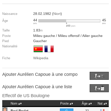
28.02.1982 (
Niort
)
Naissance
44
45
Âge
ans
ans
163
jours
1.83
Taille
m
Milieu gauche / Milieu offensif / Ailier gauche
Poste
Gaucher
Pied
Nationalité
Wikipedia
Fiche
Ajouter Aurélien Capoue à une compo
Ajouter Aurélien Capoue à une liste
Effectif de
US Boulogne
Nom
Poste
Âge
Nat
Paul Reulet
32
G