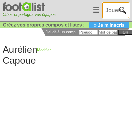
☰
Créez et partagez vos équipes
Créez vos propres compos et listes :
» Je m'inscris
J'ai déjà un compte :
OK
Aurélien
Modifier
Capoue