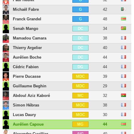
Michaël Fabre
42
G
Franck Grandel
48
G
Senah Mango
34
DC
Mamadou Camara
38
DC
Thierry Argelier
40
DC
Aurélien Boche
44
DC
Cédric Fabien
44
DG
Pierre Ducasse
39
MDC
Guillaume Beghin
29
MDC
Abdoul Aziz Kaboré
32
MC
Simon Hébras
38
MOC
Lucas Daury
30
MOC
Aurélien Capoue
44
MG
Alexandre Cuvillier
40
AIG