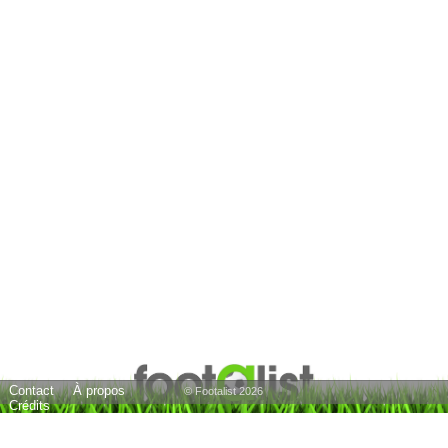
Contact
À propos
© Footalist 2026
Crédits