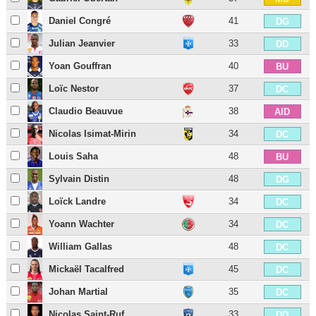
Daniel Congré
41
DG
Julian Jeanvier
33
DD
Yoan Gouffran
40
BU
Loïc Nestor
37
DC
Claudio Beauvue
38
AID
Nicolas Isimat-Mirin
34
DC
Louis Saha
48
BU
Sylvain Distin
48
DG
Loïck Landre
34
DC
Yoann Wachter
34
DC
William Gallas
48
DC
Mickaël Tacalfred
45
DC
Johan Martial
35
DC
Nicolas Saint-Ruf
33
DD