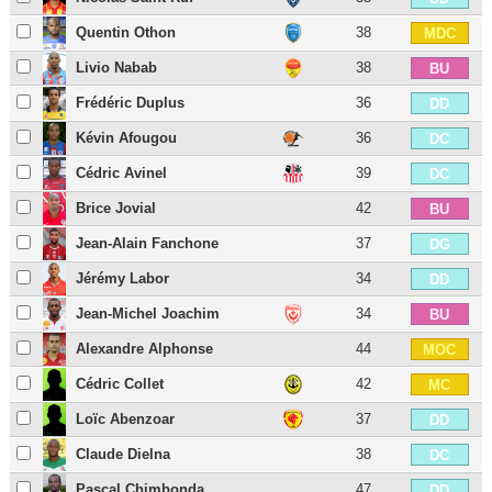
Quentin Othon
38
MDC
Livio Nabab
38
BU
Frédéric Duplus
36
DD
Kévin Afougou
36
DC
Cédric Avinel
39
DC
Brice Jovial
42
BU
Jean-Alain Fanchone
37
DG
Jérémy Labor
34
DD
Jean-Michel Joachim
34
BU
Alexandre Alphonse
44
MOC
Cédric Collet
42
MC
Loïc Abenzoar
37
DD
Claude Dielna
38
DC
Pascal Chimbonda
47
DD