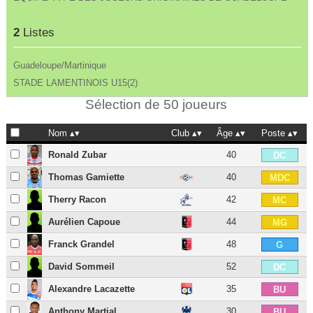
2
Listes
Guadeloupe/Martinique
STADE LAMENTINOIS U15(2)
Sélection de 50 joueurs
Nom
Club
Âge
Poste
Ronald Zubar
40
DC
Thomas Gamiette
40
MDC
Therry Racon
42
MC
Aurélien Capoue
44
MG
Franck Grandel
48
G
David Sommeil
52
DC
Alexandre Lacazette
35
BU
Anthony Martial
30
BU