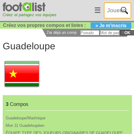
☰
Créez et partagez vos équipes
Créez vos propres compos et listes :
» Je m'inscris
J'ai déjà un compte :
OK
Guadeloupe
3
Compos
Guadeloupe/Martinique
Mon 11 Guadeloupéen
ÉQUIPE TYPE DES JOUEURS ORIGINAIRES DE GUADELOUPE