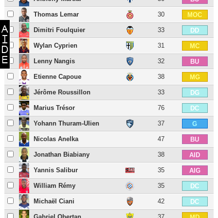
Thomas Lemar
30
MOC
Dimitri Foulquier
33
DD
Wylan Cyprien
31
MC
Lenny Nangis
32
BU
Etienne Capoue
38
MG
Jérôme Roussillon
33
DG
Marius Trésor
76
DC
Yohann Thuram-Ulien
37
G
Nicolas Anelka
47
BU
Jonathan Biabiany
38
AID
Yannis Salibur
35
AIG
William Rémy
35
DC
Michaël Ciani
42
DC
Gabriel Obertan
37
MD