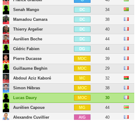
Senah Mango
34
DC
Mamadou Camara
38
DC
Thierry Argelier
40
DC
Aurélien Boche
44
DC
Cédric Fabien
44
DG
Pierre Ducasse
39
MDC
Guillaume Beghin
29
MDC
Abdoul Aziz Kaboré
32
MC
Simon Hébras
38
MOC
Lucas Daury
30
MOC
Aurélien Capoue
44
MG
Alexandre Cuvillier
40
AIG
Jonathan Téhoué
42
ATT
Grégory Thil
46
BU