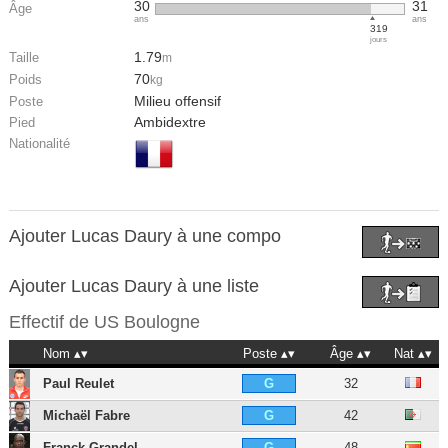
30
31
Âge
ans
ans
319
jours
1.79
Taille
m
70
Poids
kg
Milieu offensif
Poste
Ambidextre
Pied
Nationalité
Ajouter Lucas Daury à une compo
Ajouter Lucas Daury à une liste
Effectif de
US Boulogne
Nom
Poste
Âge
Nat
Paul Reulet
32
G
Michaël Fabre
42
G
Franck Grandel
48
G