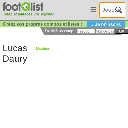
☰
Créez et partagez vos équipes
Créez vos propres compos et listes :
» Je m'inscris
J'ai déjà un compte :
OK
Lucas
Modifier
Daury