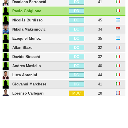
Damiano Ferronetti
41
DD
Paolo Ghiglione
DD
Nicolás Burdisso
45
DC
Nikola Maksimovic
34
DC
Ezequiel Muñoz
35
DC
Allan Blaze
32
DC
Davide Biraschi
32
DC
Andrea Masiello
40
DC
Luca Antonini
44
DG
Giovanni Marchese
41
DG
Lorenzo Callegari
28
MDC
Stefano Sturaro
32
MDC
Luca Rigoni
41
MDC
Stefan Ilsanker
37
MDC