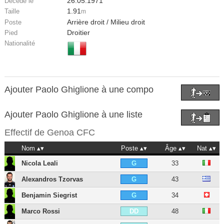
26.05.1971
Décédé le
1.91
Taille
m
Arrière droit / Milieu droit
Poste
Droitier
Pied
Nationalité
Ajouter Paolo Ghiglione à une compo
Ajouter Paolo Ghiglione à une liste
Effectif de
Genoa CFC
Nom
Poste
Âge
Nat
Nicola Leali
33
G
Alexandros Tzorvas
43
G
Benjamin Siegrist
34
G
Marco Rossi
48
DD