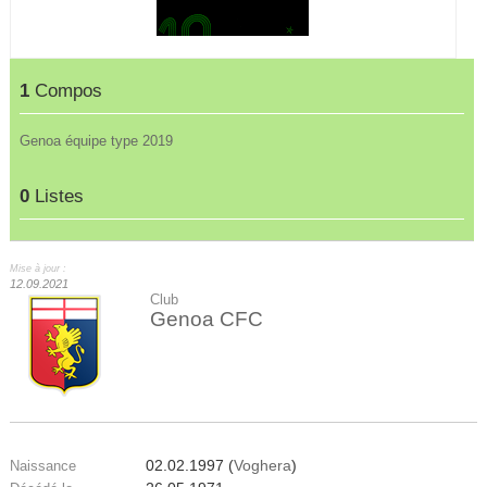
1
Compos
Genoa équipe type 2019
0
Listes
Mise à jour :
12.09.2021
Club
Genoa CFC
02.02.1997 (
Voghera
)
Naissance