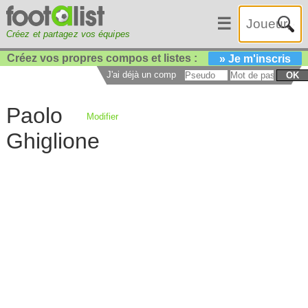
☰
Créez et partagez vos équipes
Créez vos propres compos et listes :
» Je m'inscris
J'ai déjà un compte :
OK
Paolo
Modifier
Ghiglione