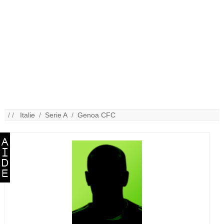
/ /
Italie
/
Serie A
/
Genoa CFC