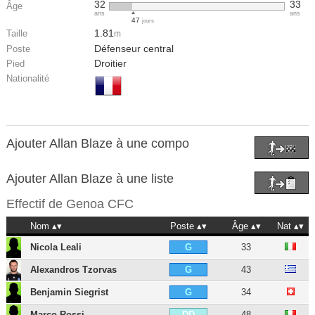
32
33
Âge
ans
ans
47
jours
1.81
Taille
m
Défenseur central
Poste
Droitier
Pied
Nationalité
Ajouter Allan Blaze à une compo
Ajouter Allan Blaze à une liste
Effectif de
Genoa CFC
Nom
Poste
Âge
Nat
Nicola Leali
33
G
Alexandros Tzorvas
43
G
Benjamin Siegrist
34
G
Marco Rossi
48
DD