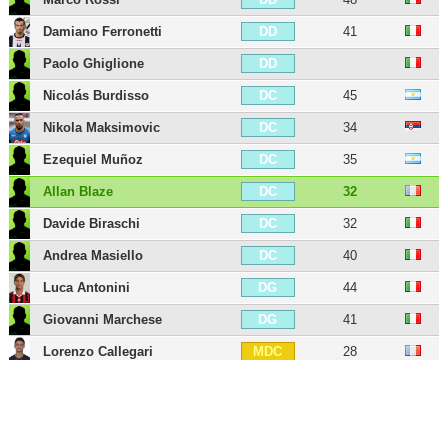
Damiano Ferronetti
41
DD
Paolo Ghiglione
DD
Nicolás Burdisso
45
DC
Nikola Maksimovic
34
DC
Ezequiel Muñoz
35
DC
Allan Blaze
32
DC
Davide Biraschi
32
DC
Andrea Masiello
40
DC
Luca Antonini
44
DG
Giovanni Marchese
41
DG
Lorenzo Callegari
28
MDC
Stefano Sturaro
32
MDC
Luca Rigoni
41
MDC
Stefan Ilsanker
37
MDC