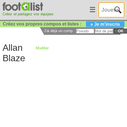
☰
Créez et partagez vos équipes
Créez vos propres compos et listes :
» Je m'inscris
J'ai déjà un compte :
OK
Allan
Modifier
Blaze