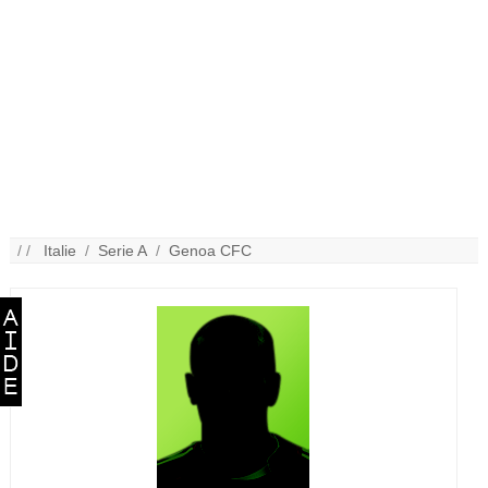
/ /
Italie
/
Serie A
/
Genoa CFC