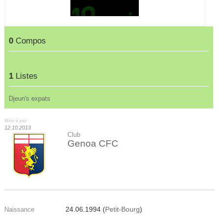
0
Compos
1
Listes
Djeun's expats
Mise à jour :
12.10.2013
Club
Genoa CFC
24.06.1994 (
Petit-Bourg
)
Naissance