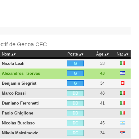
ectif de
Genoa CFC
Nom
Poste
Âge
Nat
Nicola Leali
33
G
Alexandros Tzorvas
43
G
Benjamin Siegrist
34
G
Marco Rossi
48
DD
Damiano Ferronetti
41
DD
Paolo Ghiglione
DD
Nicolás Burdisso
45
DC
Nikola Maksimovic
34
DC