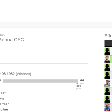
lub
Eff
Genoa CFC
2.08.1982 (
Athènes
)
3
44
s
ans
360
jours
.90
m
9
kg
ardien
oitier