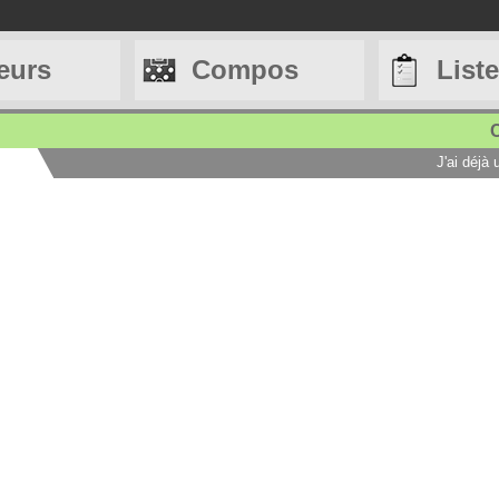
eurs
Compos
List
C
J'ai déjà