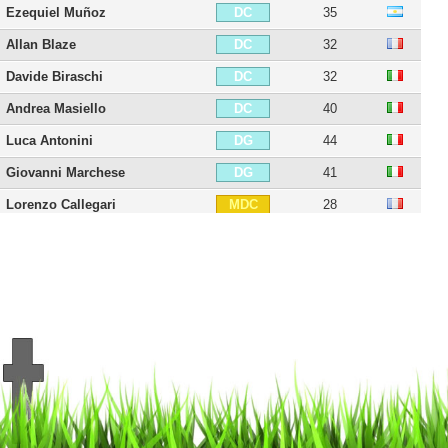
Ezequiel Muñoz
35
DC
Allan Blaze
32
DC
Davide Biraschi
32
DC
Andrea Masiello
40
DC
Luca Antonini
44
DG
Giovanni Marchese
41
DG
Lorenzo Callegari
28
MDC
Stefano Sturaro
32
MDC
Luca Rigoni
41
MDC
Stefan Ilsanker
37
MDC
Anselmo
37
MDC
Rodney Strasser
36
MDC
Kevin Strootman
36
MC
Milan Badelj
37
MC