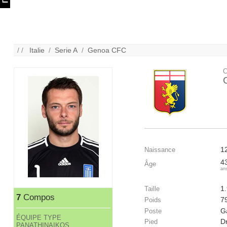
/ /
Italie
/
Serie A
/
Genoa CFC
C
1
Naissance
4
Âge
an
1
Taille
7
Compos
7
Poids
G
Poste
ÉQUIPE TYPE
Dr
Pied
PANATHINAIKOS