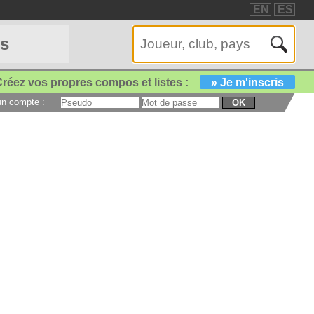
EN
ES
es
réez vos propres compos et listes :
» Je m'inscris
 un compte :
OK