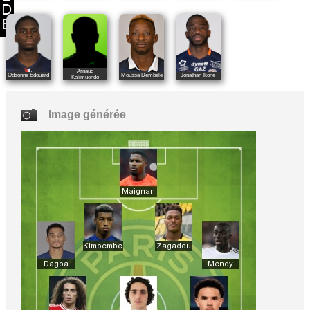
Arnaud
Odsonne Édouard
Moussa Dembélé
Jonathan Ikoné
Kalimuendo
Image générée