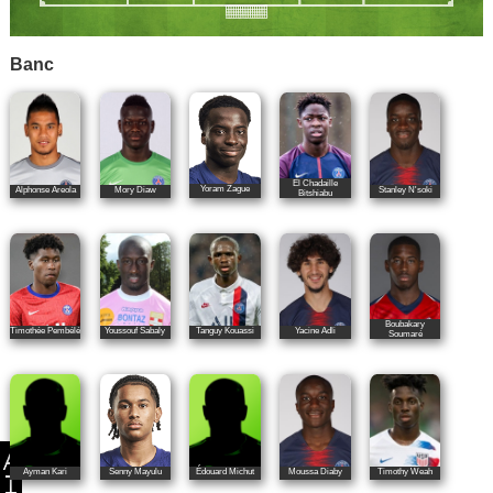
Banc
El Chadaille
Yoram Zague
Alphonse Areola
Mory Diaw
Stanley N'soki
Bitshiabu
Boubakary
Timothée Pembélé
Youssouf Sabaly
Tanguy Kouassi
Yacine Adli
Soumaré
Senny Mayulu
Ayman Kari
Édouard Michut
Moussa Diaby
Timothy Weah