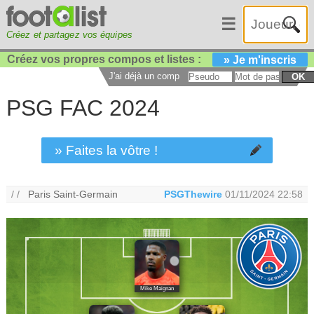
☰
Créez et partagez vos équipes
Créez vos propres compos et listes :
» Je m'inscris
J'ai déjà un compte :
OK
PSG FAC 2024
» Faites la vôtre !
/ /
Paris Saint-Germain
PSGThewire
01/11/2024 22:58
Mike Maignan