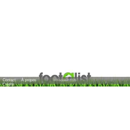
Contact
À propos
© Footalist 2026
Crédits