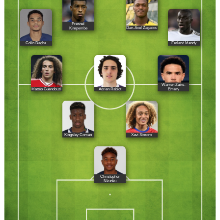
Presnel
Dan-Axel Zagadou
Kimpembe
Colin Dagba
Ferland Mendy
Warren Zaïre-
Mattéo Guendouzi
Adrien Rabiot
Emery
Kingsley Coman
Xavi Simons
Christopher
Nkunku