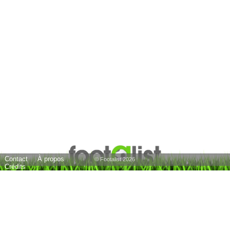
Contact
À propos
© Footalist 2026
Crédits