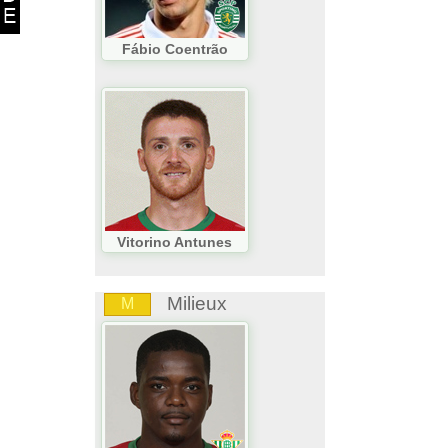
Fábio Coentrão
Vitorino Antunes
Milieux
M