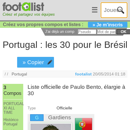
☰
Créez et partagez vos équipes
Créez vos propres compos et listes :
» Je m'inscris
J'ai déjà un compte :
OK
Portugal : les 30 pour le Brésil
» Copier
/ /
Portugal
footalist
20/05/2014 01:18
Liste officielle de Paulo Bento, élargie à
3
30
Compos
PORTUGAL
Officielle
Type
XI ALL
TIME
Gardiens
G
Histórico
Portugal