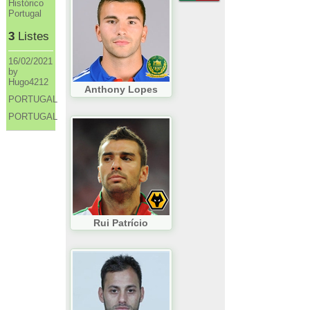
Histórico
Portugal
3
Listes
16/02/2021
by
Hugo4212
Anthony Lopes
PORTUGAL
PORTUGAL
Rui Patrício