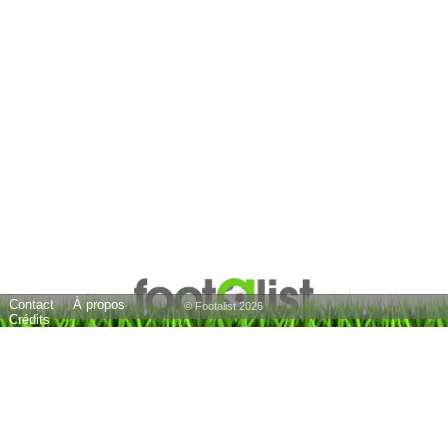
Contact
À propos
© Footalist 2026
Crédits