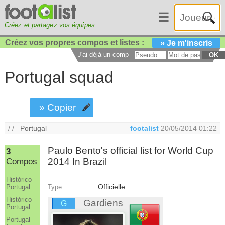
☰
Créez et partagez vos équipes
Créez vos propres compos et listes :
» Je m'inscris
J'ai déjà un compte :
OK
Portugal squad
» Copier
/ /
Portugal
footalist
20/05/2014 01:22
Paulo Bento's official list for World Cup
3
2014 In Brazil
Compos
Histórico
Officielle
Type
Portugal
Histórico
Gardiens
G
Portugal
Portugal