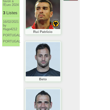
favori a
l'Euro 2024
3
Listes
16/02/2021
by
Hugo4212
Rui Patrício
PORTUGAL
PORTUGAL
Beto