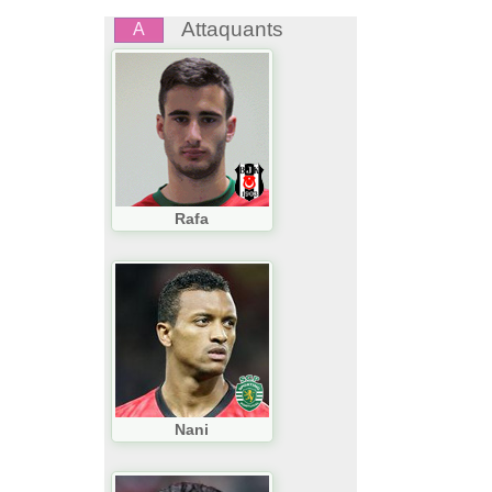
Attaquants
A
Rafa
Nani