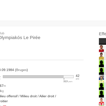
lub
Eff
Olympiakós Le Pirée
8.09.1984 (
Bruges
)
1
42
s
ans
313
jours
.67
m
8
kg
lieu offensif / Milieu droit / Ailier droit /
oitier