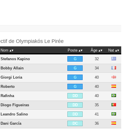
ectif de
Olympiakós Le Pirée
Nom
Poste
Âge
Nat
Stefanos Kapino
32
G
Bobby Allain
34
G
Giorgi Loria
40
G
Roberto
40
G
Rafinha
40
DD
Diogo Figueiras
35
DD
Leandro Salino
41
DD
Dani García
36
DC