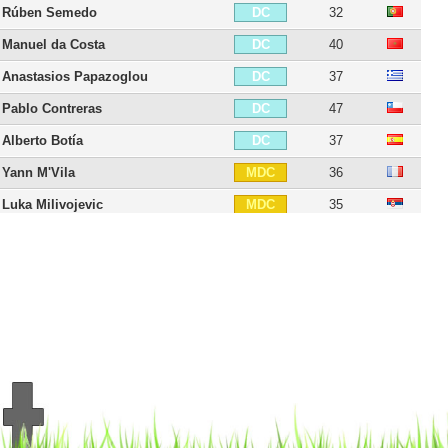
Rúben Semedo
32
DC
Manuel da Costa
40
DC
Anastasios Papazoglou
37
DC
Pablo Contreras
47
DC
Alberto Botía
37
DC
Yann M'Vila
36
MDC
Luka Milivojevic
35
MDC
Bandiougou Fadiga
25
MC
Michael Olaitan
33
MD
Yusuf Yazici
29
MOC
Mathieu Valbuena
41
MOC
David Fuster
44
MOC
Konstantinos Fortounis
33
MOC
Vladimir Weiss
36
AID