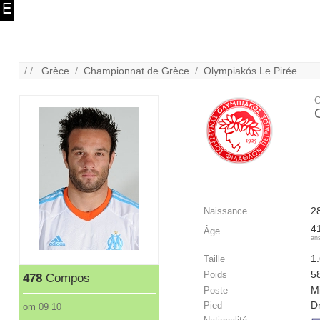
/ /
Grèce
/
Championnat de Grèce
/
Olympiakós Le Pirée
C
2
Naissance
4
Âge
an
1
Taille
5
Poids
478
Compos
Mi
Poste
Dr
Pied
om 09 10