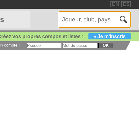
EN
ES
es
réez vos propres compos et listes :
» Je m'inscris
 un compte :
OK