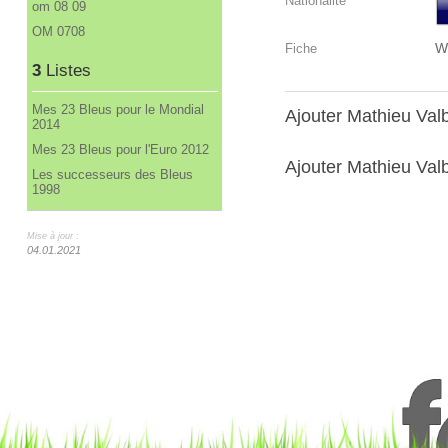
Nationalité
om 08 09
OM 0708
W
Fiche
3
Listes
Mes 23 Bleus pour le Mondial
Ajouter Mathieu Va
2014
Mes 23 Bleus pour l'Euro 2012
Ajouter Mathieu Valb
Les successeurs des Bleus
1998
Mise à jour :
04.01.2021