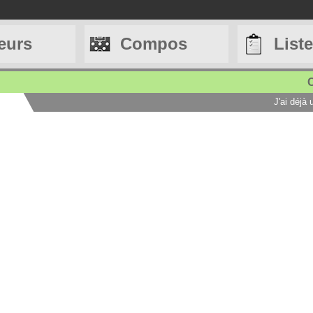
eurs
Compos
List
C
J'ai déjà