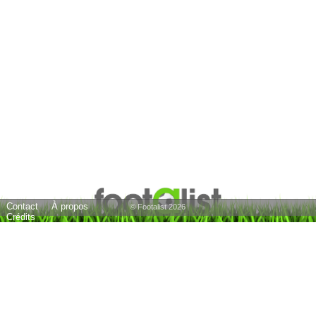
Contact
À propos
© Footalist 2026
Crédits