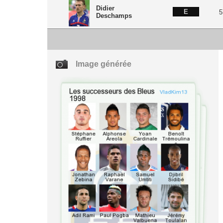
Didier
E
5
Deschamps
Image générée