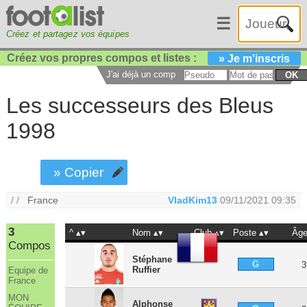
☰
Créez et partagez vos équipes
Créez vos propres compos et listes :
» Je m'inscris
J'ai déjà un compte :
OK
Les successeurs des Bleus
1998
» Copier
/ /
France
VladKim13
09/11/2021 09:35
3
^
Nom
Club
Poste
Âg
Compos
Stéphane
G
3
Ruffier
Equipe de
France
MON
Alphonse