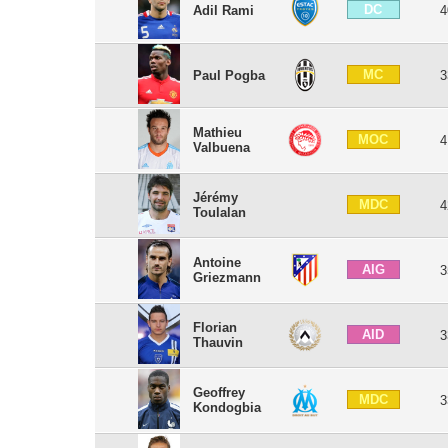
DC
Adil Rami
4
MC
Paul Pogba
3
Mathieu
MOC
4
Valbuena
Jérémy
MDC
4
Toulalan
Antoine
AIG
3
Griezmann
Florian
AID
3
Thauvin
Geoffrey
MDC
3
Kondogbia