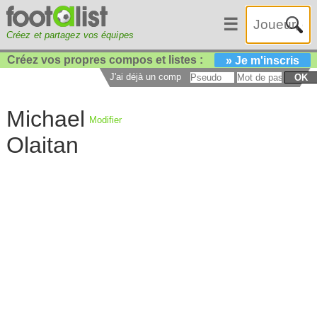
☰
Créez et partagez vos équipes
Créez vos propres compos et listes :
» Je m'inscris
J'ai déjà un compte :
OK
Michael
Modifier
Olaitan