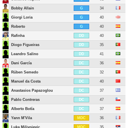
Bobby Allain
34
G
Giorgi Loria
40
G
Roberto
40
G
Rafinha
40
DD
Diogo Figueiras
35
DD
Leandro Salino
41
DD
Dani García
36
DC
Rúben Semedo
32
DC
Manuel da Costa
40
DC
Anastasios Papazoglou
37
DC
Pablo Contreras
47
DC
Alberto Botía
37
DC
Yann M'Vila
36
MDC
Luka Milivojevic
35
MDC