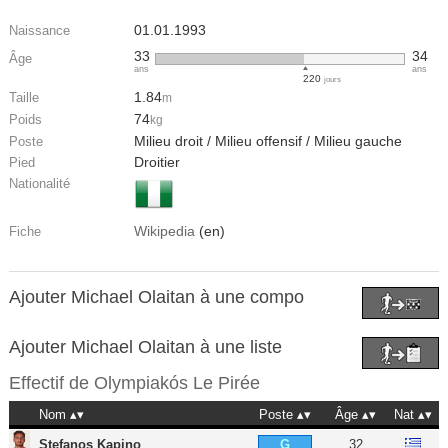
01.01.1993
Naissance
33
34
Âge
ans
ans
220
jours
1.84
Taille
m
74
Poids
kg
Milieu droit / Milieu offensif / Milieu gauche
Poste
Droitier
Pied
Nationalité
Wikipedia
(en)
Fiche
Ajouter Michael Olaitan à une compo
Ajouter Michael Olaitan à une liste
Effectif de
Olympiakós Le Pirée
Nom
Poste
Âge
Nat
Stefanos Kapino
32
G