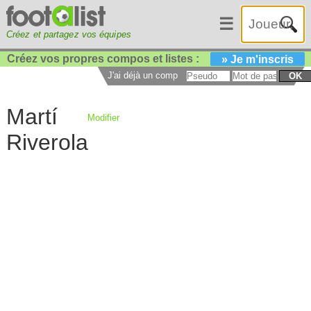
☰
Créez et partagez vos équipes
Créez vos propres compos et listes :
» Je m'inscris
J'ai déjà un compte :
OK
Martí
Modifier
Riverola