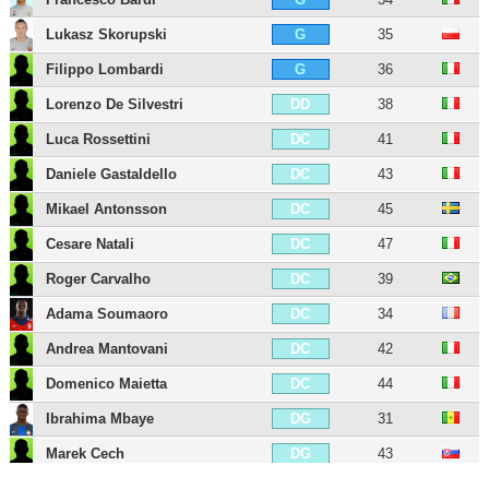
Lukasz Skorupski
35
G
Filippo Lombardi
36
G
Lorenzo De Silvestri
38
DD
Luca Rossettini
41
DC
Daniele Gastaldello
43
DC
Mikael Antonsson
45
DC
Cesare Natali
47
DC
Roger Carvalho
39
DC
Adama Soumaoro
34
DC
Andrea Mantovani
42
DC
Domenico Maietta
44
DC
Ibrahima Mbaye
31
DG
Marek Cech
43
DG
Ádám Nagy
31
MDC