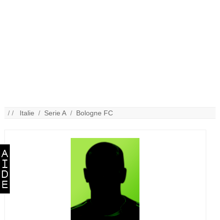
/ /
Italie
/
Serie A
/
Bologne FC