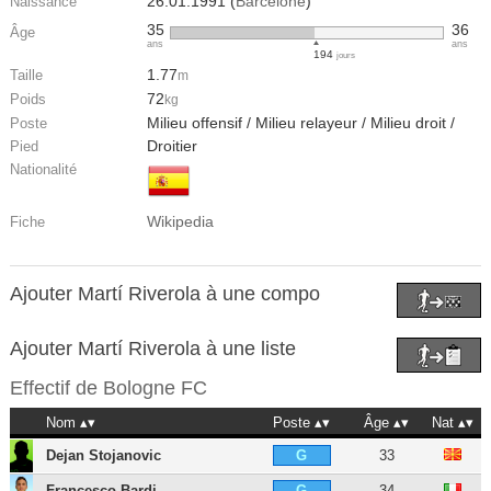
26.01.1991 (
Barcelone
)
Naissance
35
36
Âge
ans
ans
194
jours
1.77
Taille
m
72
Poids
kg
Milieu offensif / Milieu relayeur / Milieu droit /
Poste
Droitier
Pied
Nationalité
Wikipedia
Fiche
Ajouter Martí Riverola à une compo
Ajouter Martí Riverola à une liste
Effectif de
Bologne FC
Nom
Poste
Âge
Nat
Dejan Stojanovic
33
G
Francesco Bardi
34
G