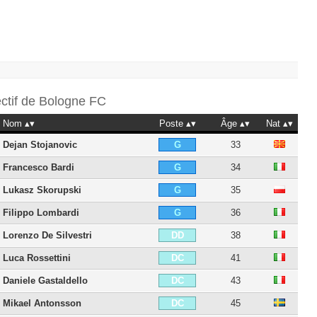
ectif de
Bologne FC
Nom
Poste
Âge
Nat
Dejan Stojanovic
33
G
Francesco Bardi
34
G
Lukasz Skorupski
35
G
Filippo Lombardi
36
G
Lorenzo De Silvestri
38
DD
Luca Rossettini
41
DC
Daniele Gastaldello
43
DC
Mikael Antonsson
45
DC