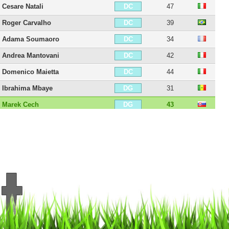
Cesare Natali
47
DC
Roger Carvalho
39
DC
Adama Soumaoro
34
DC
Andrea Mantovani
42
DC
Domenico Maietta
44
DC
Ibrahima Mbaye
31
DG
Marek Cech
43
DG
Ádám Nagy
31
MDC
Franco Zuculini
35
MDC
Gary Medel
39
MDC
Michele Pazienza
44
MDC
Godfred Donsah
30
MC
Kévin Constant
39
MC
Roberto Soriano
35
MC