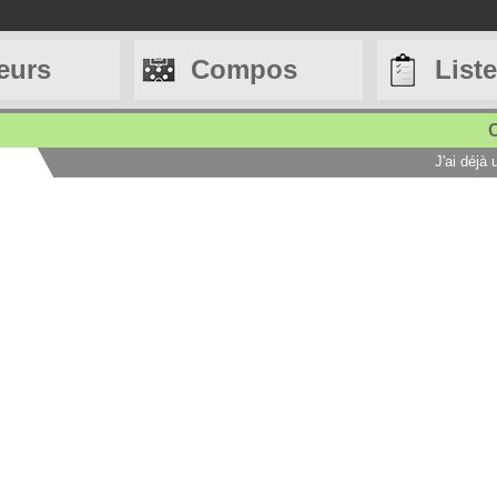
eurs
Compos
List
C
J'ai déjà