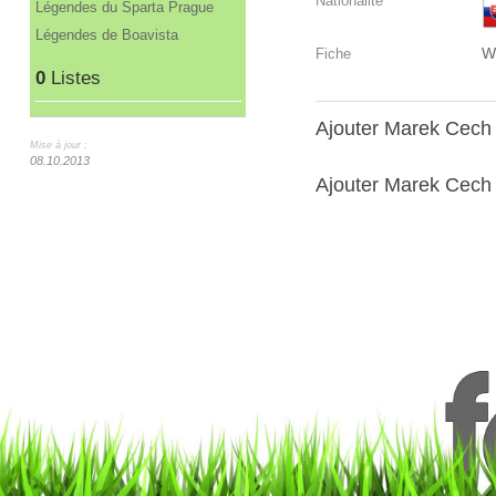
Nationalité
Légendes du Sparta Prague
Légendes de Boavista
W
Fiche
0
Listes
Ajouter Marek Cech
Mise à jour :
08.10.2013
Ajouter Marek Cech 