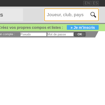
EN
ES
es
réez vos propres compos et listes :
» Je m'inscris
 un compte :
OK