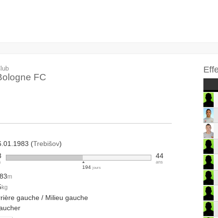
lub
Eff
Bologne FC
6.01.1983 (
Trebišov
)
3
44
s
ans
194
jours
.83
m
5
kg
rrière gauche / Milieu gauche
aucher