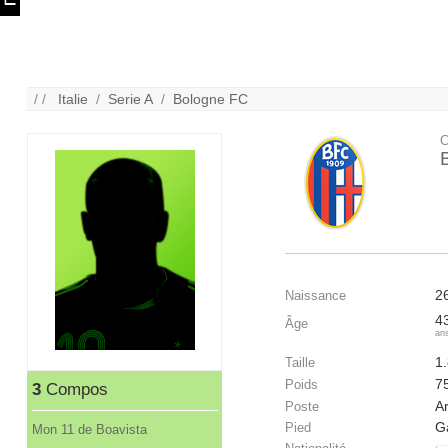
/ /
Italie
/
Serie A
/
Bologne FC
C
2
Naissance
4
Âge
an
1
Taille
7
Poids
3
Compos
A
Poste
G
Pied
Mon 11 de Boavista