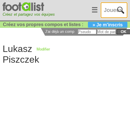
☰
Créez et partagez vos équipes
Créez vos propres compos et listes :
» Je m'inscris
J'ai déjà un compte :
OK
Lukasz
Modifier
Piszczek