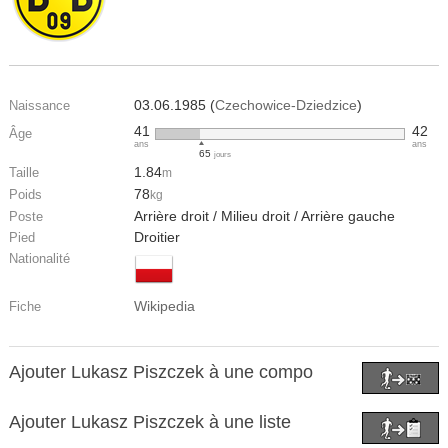
03.06.1985 (
Czechowice-Dziedzice
)
Naissance
41
42
Âge
ans
ans
65
jours
1.84
Taille
m
78
Poids
kg
Arrière droit / Milieu droit / Arrière gauche
Poste
Droitier
Pied
Nationalité
Wikipedia
Fiche
Ajouter Lukasz Piszczek à une compo
Ajouter Lukasz Piszczek à une liste