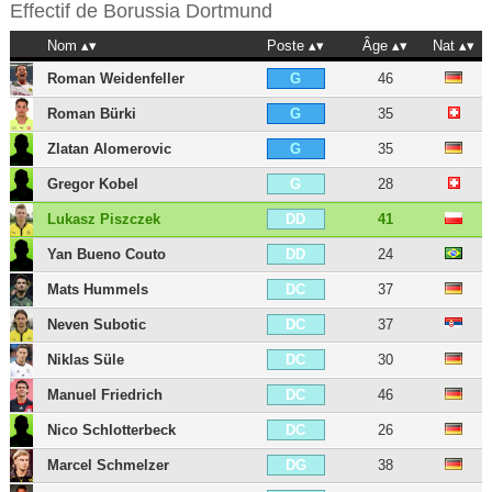
Effectif de
Borussia Dortmund
Nom
Poste
Âge
Nat
Roman Weidenfeller
46
G
Roman Bürki
35
G
Zlatan Alomerovic
35
G
Gregor Kobel
28
G
Lukasz Piszczek
41
DD
Yan Bueno Couto
24
DD
Mats Hummels
37
DC
Neven Subotic
37
DC
Niklas Süle
30
DC
Manuel Friedrich
46
DC
Nico Schlotterbeck
26
DC
Marcel Schmelzer
38
DG