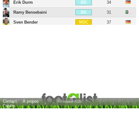
Erik Durm
34
DG
Ramy Bensebaini
31
DG
Sven Bender
37
MDC
Kamal Bafounta
24
MDC
Nuri Sahin
37
MC
Emre Can
32
MC
Moritz Leitner
33
MC
Reinier Carvalho
24
MC
Marcel Sabitzer
32
MD
Gonzalo Castro
39
MD
Contact
À propos
Jobe Bellingham
20
MOC
© Footalist 2026
Crédits
Julian Brandt
30
AIG
Sébastien Haller
32
BU
Adrián Ramos
40
BU