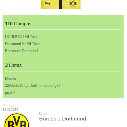
110
Compos
DORMUND All-Time
Dortmund XI All Time
Borrussia Dortmund
3
Listes
Monde
22/05/2018 by DortmunderJung77
juju14
Mise à jour :
25.06.2013
Club
Borussia Dortmund