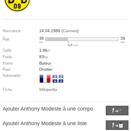
14.04.1988 (
Cannes
)
Naissance
38
39
Âge
ans
ans
114
jours
1.86
Taille
m
83
Poids
kg
Buteur
Poste
Droitier
Pied
Nationalité
Wikipedia
Fiche
Ajouter Anthony Modeste à une compo
Ajouter Anthony Modeste à une liste