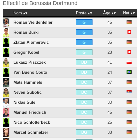
Effectif de
Borussia Dortmund
Nom
Poste
Âge
Nat
Roman Weidenfeller
46
G
Roman Bürki
35
G
Zlatan Alomerovic
35
G
Gregor Kobel
28
G
Lukasz Piszczek
41
DD
Yan Bueno Couto
24
DD
Mats Hummels
37
DC
Neven Subotic
37
DC
Niklas Süle
30
DC
Manuel Friedrich
46
DC
Nico Schlotterbeck
26
DC
Marcel Schmelzer
38
DG