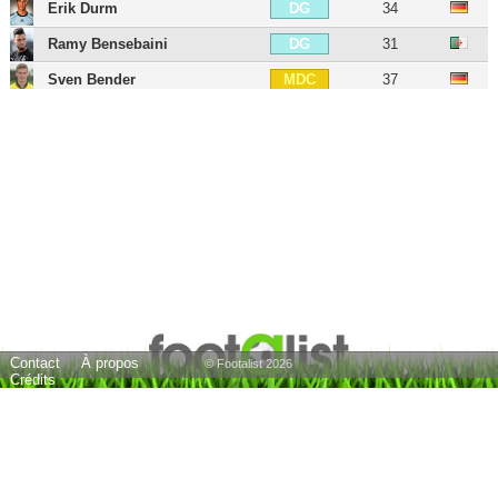
Erik Durm
34
DG
Ramy Bensebaini
31
DG
Sven Bender
37
MDC
Kamal Bafounta
24
MDC
Nuri Sahin
37
MC
Emre Can
32
MC
Moritz Leitner
33
MC
Reinier Carvalho
24
MC
Marcel Sabitzer
32
MD
Gonzalo Castro
39
MD
Contact
À propos
Jobe Bellingham
20
MOC
© Footalist 2026
Crédits
Julian Brandt
30
AIG
Sébastien Haller
32
BU
Adrián Ramos
40
BU