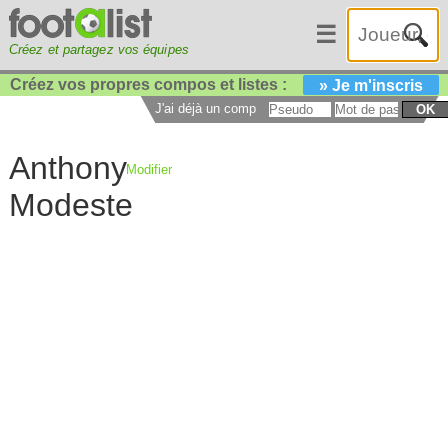
☰
Créez et partagez vos équipes
Créez vos propres compos et listes :
» Je m'inscris
J'ai déjà un compte :
OK
Anthony
Modifier
Modeste