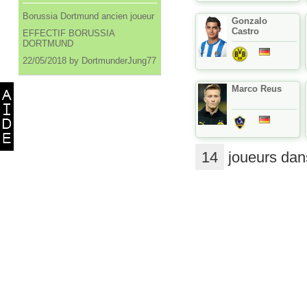
Borussia Dortmund ancien joueur
Gonzalo
Castro
EFFECTIF BORUSSIA
DORTMUND
22/05/2018 by DortmunderJung77
Marco Reus
14
joueurs dans