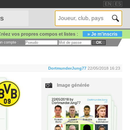
EN
ES
es
réez vos propres compos et listes :
» Je m'inscris
 un compte :
OK
DortmunderJung77
22/05/2018 16:23
Image générée