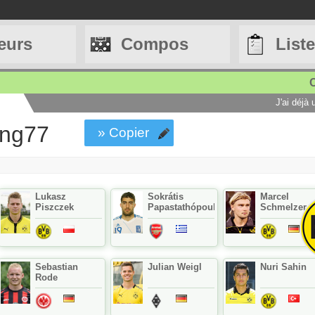
eurs
Compos
List
C
J'ai déjà
ung77
» Copier
Lukasz
Sokrátis
Marcel
Piszczek
Papastathópoulos
Schmelzer
Sebastian
Julian Weigl
Nuri Sahin
Rode