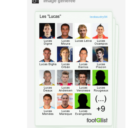
Image générée