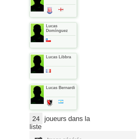
Lucas
Domínguez
Lucas Libbra
Lucas Bernardi
24
joueurs dans la
liste