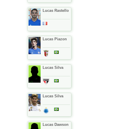
Lucas Rastello
Lucas Piazon
Lucas Silva
Lucas Silva
Lucas Dawson