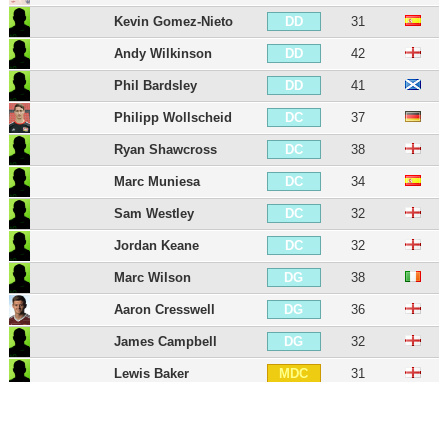
Kevin Gomez-Nieto
31
DD
Andy Wilkinson
42
DD
Phil Bardsley
41
DD
Philipp Wollscheid
37
DC
Ryan Shawcross
38
DC
Marc Muniesa
34
DC
Sam Westley
32
DC
Jordan Keane
32
DC
Marc Wilson
38
DG
Aaron Cresswell
36
DG
James Campbell
32
DG
Lewis Baker
31
MDC
Giannelli Imbula
33
MDC
Wilson Palacios
42
MDC