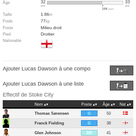
32
33
Âge
ans
ans
268
jours
1.86
Taille
m
77
Poids
kg
Milieu droit
Poste
Droitier
Pied
Nationalité
Ajouter Lucas Dawson à une compo
Ajouter Lucas Dawson à une liste
Effectif de
Stoke City
Nom
Poste
Âge
Nat
Thomas Sørensen
50
G
Franck Fielding
38
G
Glen Johnson
41
DD