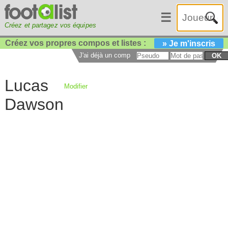
☰
Créez et partagez vos équipes
Créez vos propres compos et listes :
» Je m'inscris
J'ai déjà un compte :
OK
Lucas
Modifier
Dawson