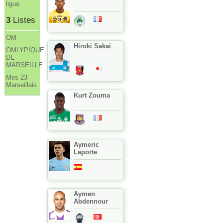
ligue
3
Listes
OM
Hiroki Sakai
OMLYPIQUE
DE
MARSEILLE
Mes 23
Marseillais
Kurt Zouma
Aymeric
Laporte
Aymen
Abdennour