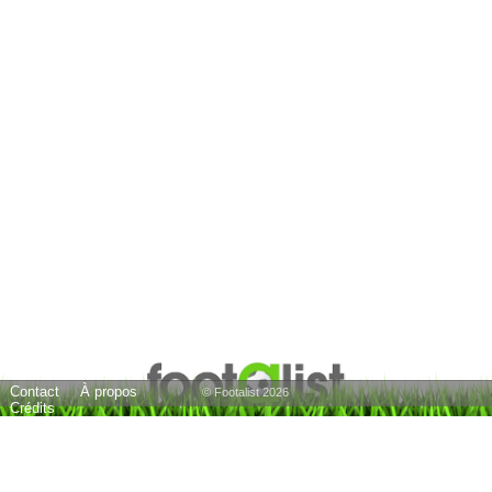
Contact
À propos
© Footalist 2026
Crédits