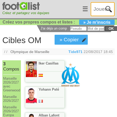
☰
Créez et partagez vos équipes
Créez vos propres compos et listes :
» Je m'inscris
J'ai déjà un compte :
OK
Cibles OM
» Copier
/ /
Olympique de Marseille
Tide971
22/08/2017 18:45
3
Iker Casillas
Compos
Marseille
2026/2027
avec
Yohann Pelé
Greenwood
Marseille
2026/2027
Marseille
2026/2027
Europa
Alban Lafont