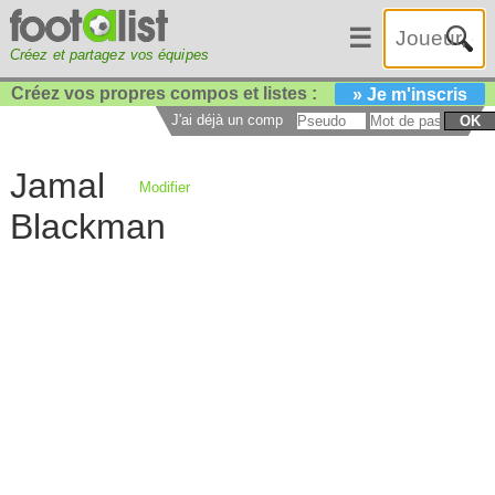
☰
Créez et partagez vos équipes
Créez vos propres compos et listes :
» Je m'inscris
J'ai déjà un compte :
OK
Jamal
Modifier
Blackman