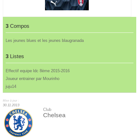
3
Compos
Les jeunes blues et les jeunes blaugranada
3
Listes
Effectif equipe ldc 8ème 2015-2016
Joueur entrainer par Mourinho
juju14
Mise à jour :
30.11.2013
Club
Chelsea