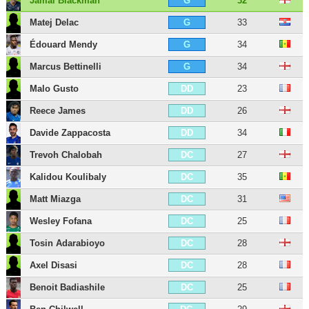
Jamal Blackman
32
G
Matej Delac
33
G
Édouard Mendy
34
G
Marcus Bettinelli
34
G
Malo Gusto
23
DD
Reece James
26
DD
Davide Zappacosta
34
DD
Trevoh Chalobah
27
DC
Kalidou Koulibaly
35
DC
Matt Miazga
31
DC
Wesley Fofana
25
DC
Tosin Adarabioyo
28
DC
Axel Disasi
28
DC
Benoit Badiashile
25
DC