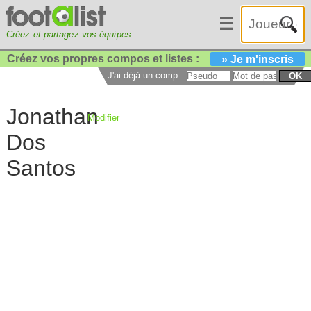
☰
Créez et partagez vos équipes
Créez vos propres compos et listes :
» Je m'inscris
J'ai déjà un compte :
OK
Jonathan
Modifier
Dos
Santos