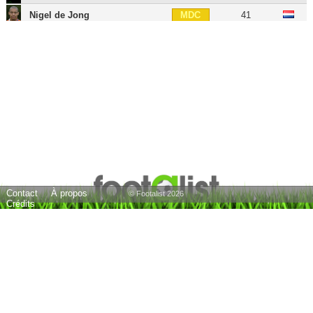
Nigel de Jong
41
MDC
Pablo Mastroeni
49
MDC
Juninho
37
MC
André Auras
35
MC
Rafael Garcia
37
MC
Riqui Puig
26
MC
Giovani dos Santos
37
MD
Jonathan Dos Santos
36
MD
Contact
À propos
Robbie Rogers
39
MG
© Footalist 2026
Crédits
Colin Clark
42
MG
Laurent Courtois
47
MG
Gareth Bale
37
AID
Romain Alessandrini
37
AIG
Marco Reus
37
ATT