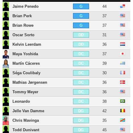
Jaime Penedo
44
G
Brian Perk
37
G
Brian Rowe
37
G
Oscar Sorto
31
DD
Kelvin Leerdam
36
DD
Maya Yoshida
37
DC
Martín Cáceres
39
DC
Séga Coulibaly
30
DC
Mathias Jørgensen
36
DC
Tommy Meyer
36
DC
Leonardo
38
DC
Jelle Van Damme
42
DG
Chris Mavinga
35
DG
Todd Dunivant
45
DG