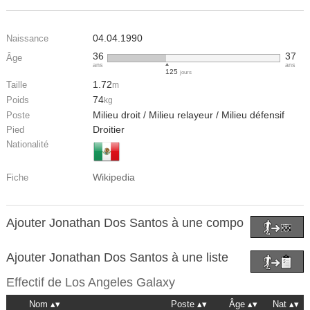
04.04.1990
Naissance
36
37
Âge
ans
ans
125
jours
1.72
Taille
m
74
Poids
kg
Milieu droit / Milieu relayeur / Milieu défensif
Poste
Droitier
Pied
Nationalité
Wikipedia
Fiche
Ajouter Jonathan Dos Santos à une compo
Ajouter Jonathan Dos Santos à une liste
Effectif de
Los Angeles Galaxy
Nom
Poste
Âge
Nat