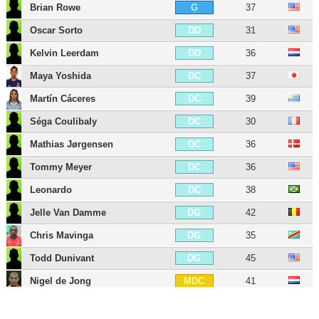
Brian Rowe
37
G
Oscar Sorto
31
DD
Kelvin Leerdam
36
DD
Maya Yoshida
37
DC
Martín Cáceres
39
DC
Séga Coulibaly
30
DC
Mathias Jørgensen
36
DC
Tommy Meyer
36
DC
Leonardo
38
DC
Jelle Van Damme
42
DG
Chris Mavinga
35
DG
Todd Dunivant
45
DG
Nigel de Jong
41
MDC
Pablo Mastroeni
49
MDC