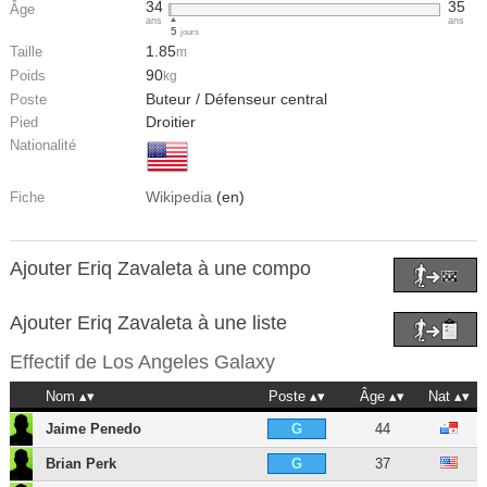
34
35
Âge
ans
ans
5
jours
1.85
Taille
m
90
Poids
kg
Buteur / Défenseur central
Poste
Droitier
Pied
Nationalité
Wikipedia
(en)
Fiche
Ajouter Eriq Zavaleta à une compo
Ajouter Eriq Zavaleta à une liste
Effectif de
Los Angeles Galaxy
Nom
Poste
Âge
Nat
Jaime Penedo
44
G
Brian Perk
37
G