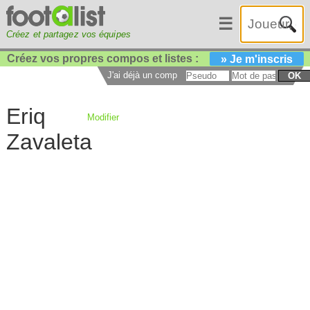
☰
Créez et partagez vos équipes
Créez vos propres compos et listes :
» Je m'inscris
J'ai déjà un compte :
OK
Eriq
Modifier
Zavaleta