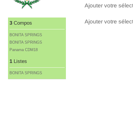
Ajouter votre séle
Ajouter votre sélect
3
Compos
BONITA SPRINGS
BONITA SPRINGS
Panama CDM18
1
Listes
BONITA SPRINGS