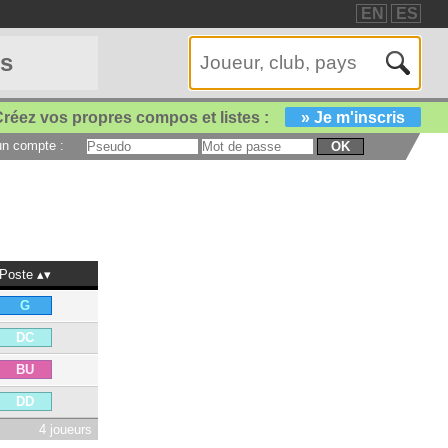
EN
ES
es
réez vos propres compos et listes :
» Je m'inscris
 un compte :
OK
Poste
G
DC
BU
DD
4 joueurs