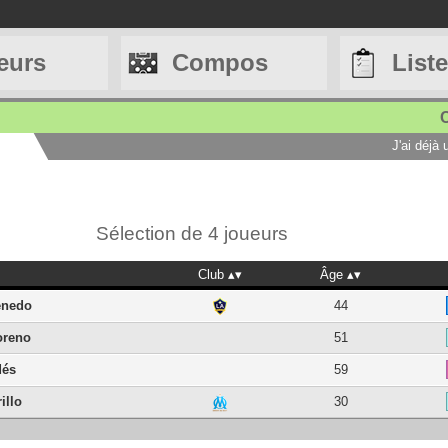
eurs
Compos
List
C
J'ai déjà
Sélection de 4 joueurs
Club
Âge
enedo
44
oreno
51
dés
59
illo
30