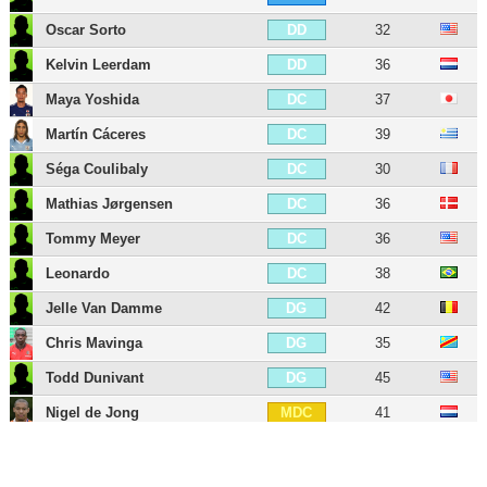
Oscar Sorto
32
DD
Kelvin Leerdam
36
DD
Maya Yoshida
37
DC
Martín Cáceres
39
DC
Séga Coulibaly
30
DC
Mathias Jørgensen
36
DC
Tommy Meyer
36
DC
Leonardo
38
DC
Jelle Van Damme
42
DG
Chris Mavinga
35
DG
Todd Dunivant
45
DG
Nigel de Jong
41
MDC
Pablo Mastroeni
49
MDC
Juninho
37
MC