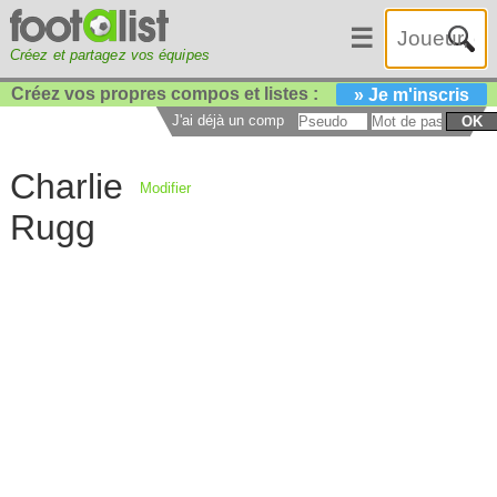
☰
Créez et partagez vos équipes
Créez vos propres compos et listes :
» Je m'inscris
J'ai déjà un compte :
OK
Charlie
Modifier
Rugg