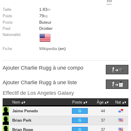
310
jours
1.83
Taille
m
79
Poids
kg
Buteur
Poste
Droitier
Pied
Nationalité
Wikipedia
(en)
Fiche
Ajouter Charlie Rugg à une compo
Ajouter Charlie Rugg à une liste
Effectif de
Los Angeles Galaxy
Nom
Poste
Âge
Nat
Jaime Penedo
44
G
Brian Perk
37
G
Brian Rowe
37
G