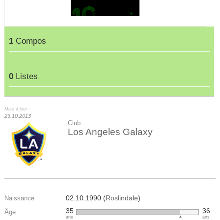
1
Compos
0
Listes
Mise à jour :
23.10.2013
Club
Los Angeles Galaxy
02.10.1990 (
Roslindale
)
Naissance
35
36
Âge
ans
ans