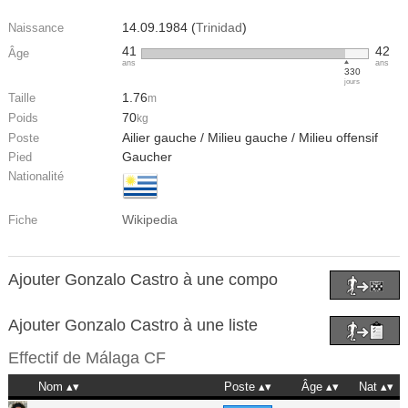
14.09.1984 (
Trinidad
)
Naissance
41
42
Âge
ans
ans
330
jours
1.76
Taille
m
70
Poids
kg
Ailier gauche / Milieu gauche / Milieu offensif
Poste
Gaucher
Pied
Nationalité
Wikipedia
Fiche
Ajouter Gonzalo Castro à une compo
Ajouter Gonzalo Castro à une liste
Effectif de
Málaga CF
Nom
Poste
Âge
Nat