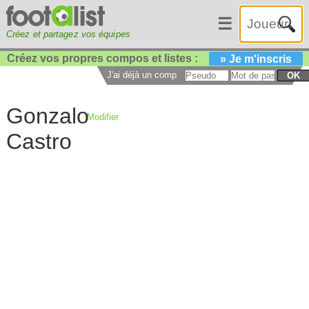
☰
Créez et partagez vos équipes
Créez vos propres compos et listes :
» Je m'inscris
J'ai déjà un compte :
OK
Gonzalo
Modifier
Castro