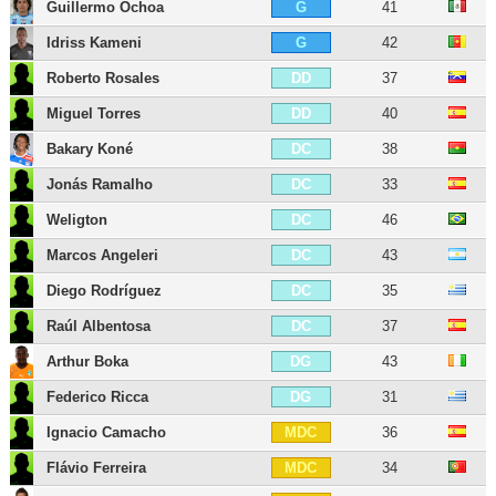
Guillermo Ochoa
41
G
Idriss Kameni
42
G
Roberto Rosales
37
DD
Miguel Torres
40
DD
Bakary Koné
38
DC
Jonás Ramalho
33
DC
Weligton
46
DC
Marcos Angeleri
43
DC
Diego Rodríguez
35
DC
Raúl Albentosa
37
DC
Arthur Boka
43
DG
Federico Ricca
31
DG
Ignacio Camacho
36
MDC
Flávio Ferreira
34
MDC