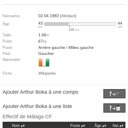
02.04.1983 (
Abidjan
)
Naissance
43
44
Âge
ans
ans
128
jours
1.66
Taille
m
67
Poids
kg
Arrière gauche / Milieu gauche
Poste
Gaucher
Pied
Nationalité
Wikipedia
Fiche
Ajouter Arthur Boka à une compo
Ajouter Arthur Boka à une liste
Effectif de
Málaga CF
Nom
Poste
Âge
Nat