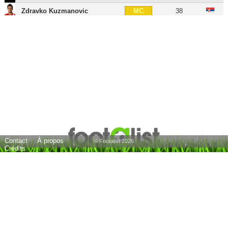
Zdravko Kuzmanovic
38
MC
Fernando Tissone
40
MC
Gonzalo Castro
41
MOC
Juanfran
37
AID
Pablo Chavarria
38
AID
Keko
34
AID
Ricardo Horta
31
AID
Gonzalo Castro
41
AIG
Contact
À propos
Duda
46
AIG
© Footalist 2026
Crédits
Juan Pablo Añor
32
AIG
Adrián López
38
ATT
Rubén Castro
45
ATT
Duje Cop
36
BU
Xabi Gracia
56
E