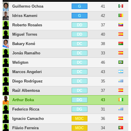
Guillermo Ochoa
41
G
Idriss Kameni
42
G
Roberto Rosales
37
DD
Miguel Torres
40
DD
Bakary Koné
38
DC
Jonás Ramalho
33
DC
Weligton
46
DC
Marcos Angeleri
43
DC
Diego Rodríguez
35
DC
Raúl Albentosa
37
DC
Arthur Boka
43
DG
Federico Ricca
31
DG
Ignacio Camacho
36
MDC
Flávio Ferreira
34
MDC