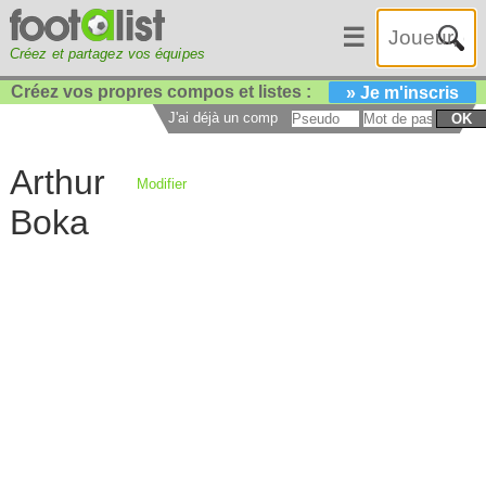
☰
Créez et partagez vos équipes
Créez vos propres compos et listes :
» Je m'inscris
J'ai déjà un compte :
OK
Arthur
Modifier
Boka