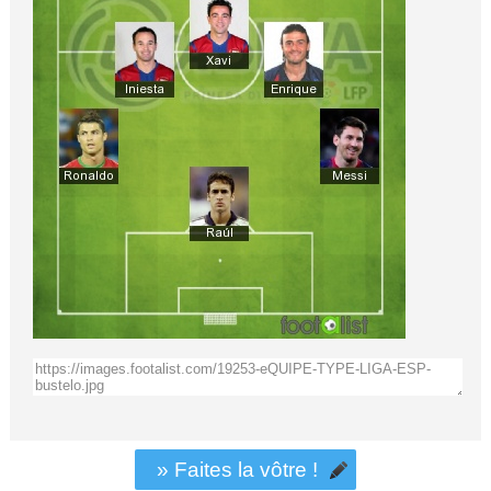
» Faites la vôtre !