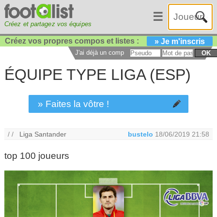
☰
Créez et partagez vos équipes
Créez vos propres compos et listes :
» Je m'inscris
J'ai déjà un compte :
OK
ÉQUIPE TYPE LIGA (ESP)
» Faites la vôtre !
/ /
Liga Santander
bustelo
18/06/2019 21:58
top 100 joueurs