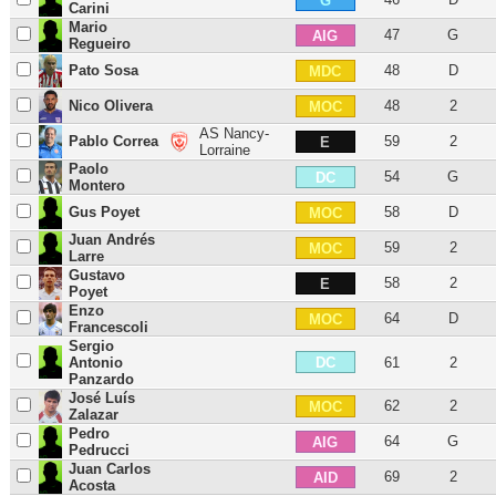
G
Carini
Mario
47
G
AIG
Regueiro
Pato Sosa
48
D
MDC
Nico Olivera
48
2
MOC
AS Nancy-
Pablo Correa
59
2
E
Lorraine
Paolo
54
G
DC
Montero
Gus Poyet
58
D
MOC
Juan Andrés
59
2
MOC
Larre
Gustavo
58
2
E
Poyet
Enzo
64
D
MOC
Francescoli
Sergio
DC
Antonio
61
2
Panzardo
José Luís
62
2
MOC
Zalazar
Pedro
64
G
AIG
Pedrucci
Juan Carlos
69
2
AID
Acosta