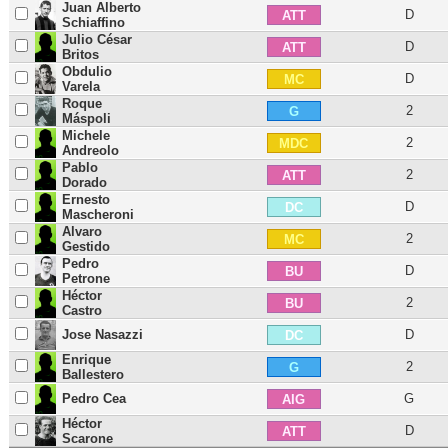
Juan Alberto
D
ATT
Schiaffino
Julio César
D
ATT
Britos
Obdulio
D
MC
Varela
Roque
2
G
Máspoli
Michele
2
MDC
Andreolo
Pablo
2
ATT
Dorado
Ernesto
D
DC
Mascheroni
Alvaro
2
MC
Gestido
Pedro
D
BU
Petrone
Héctor
2
BU
Castro
Jose Nasazzi
D
DC
Enrique
2
G
Ballestero
Pedro Cea
G
AIG
Héctor
D
ATT
Scarone