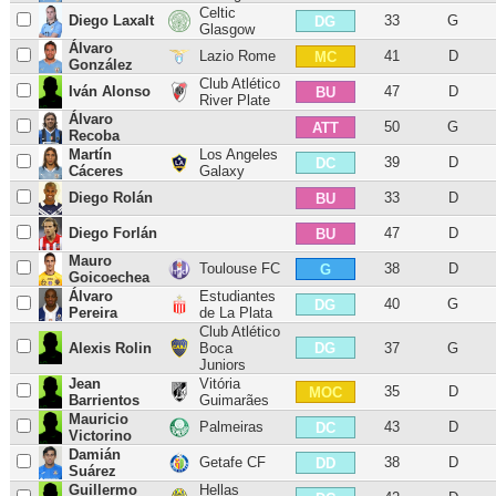
Celtic
Diego Laxalt
33
G
DG
Glasgow
Álvaro
Lazio Rome
41
D
MC
González
Club Atlético
Iván Alonso
47
D
BU
River Plate
Álvaro
50
G
ATT
Recoba
Martín
Los Angeles
39
D
DC
Cáceres
Galaxy
Diego Rolán
33
D
BU
Diego Forlán
47
D
BU
Mauro
Toulouse FC
38
D
G
Goicoechea
Álvaro
Estudiantes
40
G
DG
Pereira
de La Plata
Club Atlético
DG
Alexis Rolin
Boca
37
G
Juniors
Jean
Vitória
35
D
MOC
Barrientos
Guimarães
Mauricio
Palmeiras
43
D
DC
Victorino
Damián
Getafe CF
38
D
DD
Suárez
Guillermo
Hellas