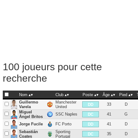
100 joueurs pour cette
recherche
Nom
Club
Poste
Âge
Pied
Guillermo
Manchester
33
D
DD
Varela
United
Miguel
SSC Naples
41
G
DC
Ángel Britos
Jorge Fucile
FC Porto
41
D
DD
Sebastián
Sporting
35
D
DC
Coates
Portugal