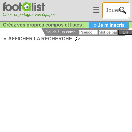
☰
Créez et partagez vos équipes
Créez vos propres compos et listes :
» Je m'inscris
J'ai déjà un compte :
OK
▼ AFFICHER LA RECHERCHE