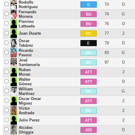
Rodolfo
70
D
G
Rodríguez
Fernando
74
G
BU
Morena
Pierrino
76
D
BU
Lattuada
Juan Duarte
77
2
MC
Óscar
79
D
E
Tabárez
Ricardo
83
G
DG
Pavoni
José
97
D
DC
Santamaría
Ruben
2
ATT
Moran
Walter
D
ATT
Gómez
Wílliam
G
DC
Martínez
Oscar Omar
2
ATT
Míguez
Víctor
2
DG
Andrade
Julio Perez
2
ATT
Alcides
D
AID
Ghiggia