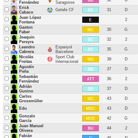
BU
Fernández
Saragosse
Erick
Getafe CF
31
D
DC
Cabaco
Juan López
2
E
Fontana
Gaston
30
G
MC
Faber
Joaquin
32
2
DC
Pereyra
Leandro
Espanyol
35
G
DC
Cabrera
Barcelone
Nicolás
Sport Club
39
D
MD
Freitas
Internacional
Agustín
37
D
DD
Peña
Sebastián
36
2
ATT
Fernández
Adrián
37
D
DD
Gunino
Carlos
43
D
MC
Grossmüller
Edu
43
D
MDC
Gonzalo
42
G
MOC
García
Juan Manuel
44
2
BU
Olivera
Fabián
46
D