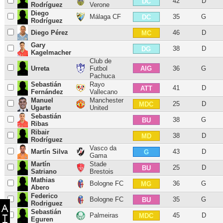
42
D
DC
Rodríguez
Verone
Diego
Málaga CF
35
G
DC
Rodríguez
Diego Pérez
46
D
MC
Gary
38
D
DG
Kagelmacher
Club de
AIG
Urreta
Futbol
36
G
Pachuca
Sebastián
Rayo
41
D
ATT
Fernández
Vallecano
Manuel
Manchester
25
D
MDC
Ugarte
United
Sebastián
38
G
BU
Ribas
Ribair
38
D
MD
Rodríguez
Vasco da
Martín Silva
43
D
G
Gama
Martín
Stade
25
D
BU
Satriano
Brestois
Mathias
Bologne FC
36
G
MG
Abero
Federico
Bologne FC
35
G
BU
Rodriguez
Sebastián
Palmeiras
45
D
MDC
Eguren