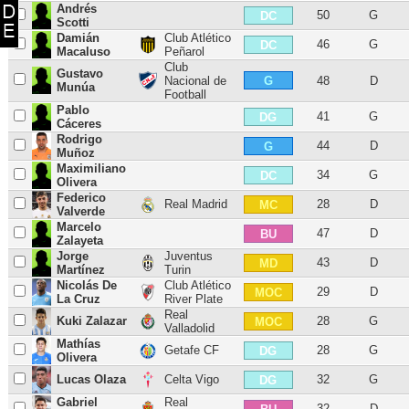
Andrés
50
G
DC
Scotti
Damián
Club Atlético
46
G
DC
Macaluso
Peñarol
Club
Gustavo
G
Nacional de
48
D
Munúa
Football
Pablo
41
G
DG
Cáceres
Rodrigo
44
D
G
Muñoz
Maximiliano
34
G
DC
Olivera
Federico
Real Madrid
28
D
MC
Valverde
Marcelo
47
D
BU
Zalayeta
Jorge
Juventus
43
D
MD
Martínez
Turin
Nicolás De
Club Atlético
29
D
MOC
La Cruz
River Plate
Real
Kuki Zalazar
28
G
MOC
Valladolid
Mathías
Getafe CF
28
G
DG
Olivera
Lucas Olaza
Celta Vigo
32
G
DG
Gabriel
Real
32
D